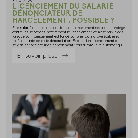
31/10/2023
LICENCIEMENT DU SALARIÉ
DÉNONCIATEUR DE
HARCÈLEMENT : POSSIBLE ?
Si le salarié qui dénonce des faits de harcèlement sexuel est protégé
contre les sanctions, notamment le licenciement, ce n'est pas le cas
lorsque son licenciement est fondé sur une faute grave établie et
indépendante de cette dénonciation. Explication. Licenciement du
salarié dénonciateur de harcèlement : pas d'immunité automatique ! Une salariée est embauchée en qualité de cuisinière dans un restaurant. Peu de temps après avoir dénoncé des faits constitutifs d'un harcèlement sexuel, elle est licenciée pour faute grave……Licenciement qu'elle conteste ! Selon elle, il s'agit d'une mesure de rétorsion consécutive à sa dénonciation. Il doit donc être annulé. « Non ! », répond l'employeur : les reproches formulés dans la lettre de licenciement adressée à la salariée n'ont rien à voir avec cette dénonciation et sont bel et bien constitutifs d'une faute grave justifiant le licenciement de l'intéressée. La seule proximité temporelle entre la dénonciation des faits constitutifs de harcèlement sexuel et le prononcé du licenciement ne doit pas suffire à l'annuler ! « Tout à fait ! » tranche le juge, qui valide la position de l'employeur. Lorsque les reproches formulés au salarié dans la lettre de licenciement sont établis et peuvent fonder la rupture du contrat, le salarié ne peut pas se contenter de la proximité temporelle entre une dénonciation de harcèlement et le prononcé du licenciement pour en obtenir l'annulation.Pour obtenir gain de cause, la salariée aurait dû ici démontrer en quoi le licenciement constituait une mesure de rétorsion consécutive à sa dénonciation récente, ce qu'elle n'a pas fait… Sources : Arrêt de la Cour de cassation, chambre sociale, du 18 octobre 2023, no 22-18678Licenciement du salarié dénonciateur de harcèlement : possible ? - © Copyright WebLex
En savoir plus...