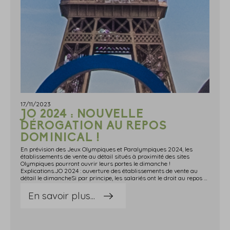
17/11/2023
JO 2024 : NOUVELLE
DÉROGATION AU REPOS
DOMINICAL !
En prévision des Jeux Olympiques et Paralympiques 2024, les
établissements de vente au détail situés à proximité des sites
Olympiques pourront ouvrir leurs portes le dimanche !
Explications.JO 2024 : ouverture des établissements de vente au
détail le dimancheSi par principe, les salariés ont le droit au repos hebdomadaire obligatoire généralement fixé le dimanche, la loi peut prévoir des dérogations permettant de fixer ce jour de repos un autre jour.Et justement, pendant les Jeux Olympiques et Paralympiques 2024, les établissements de vente au détail vont pouvoir ouvrir le dimanche !Cette possibilité reste toutefois limitée dans l'espace et dans le temps.Limitée dans l'espace d'abord : seuls les établissements de vente au détail situés dans les villes d'implantation des sites de compétition ou à proximité de ces dernières sont concernés.Dans le temps, ensuite : les autorisations d'ouverture en raison « de l'affluence exceptionnelle attendue de touristes et de travailleurs » ne seront possibles qu'entre le 15 juin et le 30 septembre 2024.Le préfet reste le seul à même d'autoriser l'ouverture : au-delà des demandes d'autorisation individuelles, il pourra également, après consultation des acteurs locaux (mairies ou organisations professionnelles notamment) donner, par arrêté, une autorisation générale d'ouverture pour plusieurs établissements situés dans les zones concernées.Seuls les salariés volontaires pourront travailler les dimanches. Pour cela, ils devront impérativement donner leur accord au travail dominical par écrit à leur employeur.Notez qu'un salarié peut revenir sur sa décision de travailler le dimanche à la seule condition d'en informer son employeur dans un délai de 10 jours, à compter de son acceptation.Précisons également que cette possibilité d'ouverture dominicale coexiste avec les autres dispositifs existants et déjà en vigueur permettant aux commerces de vente au détail d'ouvrir le dimanche. Sources : Article 25 de la loi no 2023-380 du 19 mai 2023 relative aux jeux Olympiques et Paralympiques de 2024 et portant diverses autres dispositions Actualité Entreprendre.service-public.fr du 10 novembre 2023 : « JO 2024 : possibilité pour les commerces situés près des sites d'ouvrir le dimanche »JO 2024 : nouvelle dérogation au repos dominical ! - © Copyright WebLex
En savoir plus...