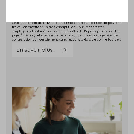
10/11/2023
INAPTITUDE DU SALARIÉ : ET SI
L'AVIS EST ERRONÉ ?
Seul le médecin du travail peut constater une inaptitude au poste de
travail en émettant un avis d'inaptitude. Pour le contester,
employeur et salarié disposent d'un délai de 15 jours pour saisir le
juge. À défaut, cet avis s'impose à tous…y compris au juge…Pas de
contestation du licenciement sans recours préalable contre l'avis erroné !Un salarié est licencié pour inaptitude, ce qu'il conteste. Pourquoi ? Parce que sur l'avis d'inaptitude, le médecin du travail s'est trompé dans la dénomination de son poste.Une erreur de nature à altérer la légitimité du licenciement !Pour le salarié, en effet, dès lors que le licenciement repose sur un avis d'inaptitude erroné, il doit être considéré comme dépourvu de cause réelle et sérieuse.« Non ! », se défend l'employeur : le salarié ne peut pas contester le licenciement pour ce motif puisqu'il n'a pas formé de recours contre l'avis d'inaptitude en tant que tel, dans le délai légal de 15 jours.« Tout à fait », confirme le juge, qui valide le raisonnement de l'employeur.En l'absence d'un recours de l'employeur ou du salarié contre un avis erroné émis par le médecin du travail, celui-ci s'impose à tous, y compris au juge.Un salarié ne peut donc pas contester la légitimité de son licenciement pour inaptitude au motif d'une erreur dans l'avis d'inaptitude sans avoir, au préalable, formé un recours contre l'avis en tant que tel. Sources : Arrêt de la Cour de cassation, chambre sociale, du 25 octobre 2023, no 22-12833Inaptitude du salarié : et si l'avis est erroné ? - © Copyright WebLex
En savoir plus...