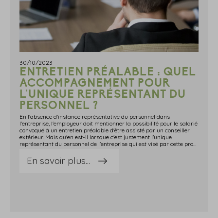
30/10/2023
ENTRETIEN PRÉALABLE : QUEL
ACCOMPAGNEMENT POUR
L'UNIQUE REPRÉSENTANT DU
PERSONNEL ?
En l'absence d'instance représentative du personnel dans
l'entreprise, l'employeur doit mentionner la possibilité pour le salarié
convoqué à un entretien préalable d'être assisté par un conseiller
extérieur. Mais qu'en est-il lorsque c'est justement l'unique
représentant du personnel de l'entreprise qui est visé par cette procédure ? Réponse du juge. L'employeur doit mentionner la possibilité d'un accompagnement extérieur !Un représentant du personnel est convoqué par son employeur à un entretien préalable. Mais puisqu'il est le seul représentant du personnel de l'entreprise, l'employeur se contente de mentionner la possibilité d'accompagnement à cet entretien par un salarié faisant partie de l'entreprise…« Insuffisant », pour l'élu : l'employeur aurait dû mentionner dans la lettre de convocation la possibilité de se faire accompagner par un conseiller du salarié, personne extérieure à l'entreprise. « Non ! », se défend l'employeur : cette possibilité d'accompagnement par un conseiller extérieur n'existe que lorsqu'il n'y a pas d'institutions représentatives du personnel dans l'entreprise. Or ici, il existait bien un représentant du personnel : le salarié convoqué ! L'employeur n'a donc pas manqué à ses obligations en ne mentionnant que la possibilité d'être accompagné par une personne de son choix dans l'entreprise. « Faux ! » tranche le juge, qui donne raison au salarié : la procédure est bien irrégulière. Lorsque le seul représentant du personnel de l'entreprise est convoqué à un entretien préalable, l'employeur doit se comporter comme s'il n'y avait pas d'instances représentatives dans l'entreprise et, de ce fait, mentionner la possibilité de se faire accompagner par un conseiller extérieur à l'entreprise. Sources : Arrêt du Conseil d'État du 13 octobre 2023, no 467113Entretien préalable : quel accompagnement pour l'unique représentant du personnel ? - © Copyright WebLex
En savoir plus...