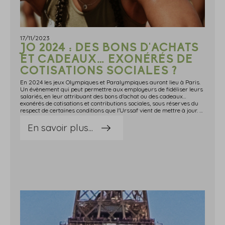
17/11/2023
JO 2024 : DES BONS D'ACHATS
ET CADEAUX… EXONÉRÉS DE
COTISATIONS SOCIALES ?
En 2024 les jeux Olympiques et Paralympiques auront lieu à Paris.
Un évènement qui peut permettre aux employeurs de fidéliser leurs
salariés, en leur attribuant des bons d'achat ou des cadeaux…
exonérés de cotisations et contributions sociales, sous réserves du
respect de certaines conditions que l'Urssaf vient de mettre à jour. À quel(s) niveau(x) ?Bons d'achat et cadeaux pour les JO 2024 : des conditions d'exonération revues et corrigées !Les comités sociaux et économiques (CSE), ou les employeurs en l'absence de CSE, peuvent accorder aux salariés des bons d'achat et undefined ou des cadeaux en nature pour les jeux Olympiques et Paralympiques de Paris 2024.Ces avantages peuvent être exonérés de cotisations et de contributions sociales, sous réserve du respect des conditions suivantes : les bons d'achat ne doivent être utilisables que dans les boutiques officielles, en ligne ou en magasin, de ces deux compétitions ; les cadeaux en nature (billets, transport, hébergement, etc.) ne doivent provenir que de ces boutiques officielles ; les bons d'achat et undefined ou cadeaux dédiés aux jeux Paralympiques sont attribués par le CSE ou par l'employeur au plus tard le 8 septembre 2024 ; le montant total des bons d'achat et undefined ou cadeaux en nature attribués pour ces 2 compétitions ne doit pas excéder 25 % du plafond mensuel de la Sécurité sociale par an et par salarié, soit 966 € en 2024 (917 € en 2023).Attention, en cas de dépassement de ce plafond, le surplus sera soumis à cotisations et contributions sociales. Sources : Actualité de l'Urssaf du 30 octobre 2023 : « Bons d'achat et cadeaux attribués aux salariés pour les Jeux olympiques et paralympiques de Paris 2024 »JO 2024 : des bons d'achats et cadeaux… exonérés de cotisations sociales ? - © Copyright WebLex
En savoir plus...