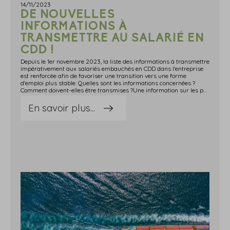
14/11/2023
DE NOUVELLES
INFORMATIONS À
TRANSMETTRE AU SALARIÉ EN
CDD !
Depuis le 1er novembre 2023, la liste des informations à transmettre
impérativement aux salariés embauchés en CDD dans l'entreprise
est renforcée afin de favoriser une transition vers une forme
d'emploi plus stable. Quelles sont les informations concernées ?
Comment doivent-elles être transmises ?Une information sur les postes à pourvoir en CDI dans l'entrepriseDésormais, l'employeur doit informer les salariés en CDD, ainsi que les salariés intérimaires, de l'ensemble des postes ouverts en CDI dans l'entreprise.Cette obligation d'information profite aux salariés qui justifient d'un temps de présence de 6 mois continue dans l'entreprise et a pour objectif de favoriser la transition vers une forme d'emploi plus stable.Ainsi, depuis le 1er novembre 2023, cette obligation est applicable, y compris si un tel dispositif d'information sur les postes vacants n'existe pas pour les salariés embauchés en CDI.Quelle procédure pour communiquer cette information ?D'abord, les salariés intérimaires ou en CDD formulent une demande d'information sur les postes disponibles en CDI, par lettre datée.L'employeur a ensuite 1 mois à compter de la réception de la demande pour fournir, par écrit, la liste des postes à pourvoir, correspondant à la qualification professionnelle du salarié.Toutefois, l'employeur n'est pas tenu de respecter ce délai d'1 mois dans le cas où le salarié a déjà formulé 2 demandes similaires au cours de l'année civile.Dans les entreprises de moins de 250 salariés, l'employeur pourra répondre oralement à cette demande si : le salarié a déjà fait une 1re demande au cours de l'année civile ; la liste des postes en CDI déjà transmise par écrit lors de la 1re demande n'a connu aucune modification. Sources : Décret no 2023-1004 du 30 octobre 2023 portant transposition de la directive (UE) 2019undefined1152 du Parlement européen et du Conseil du 20 juin 2019 relative à des conditions de travail transparentes et prévisibles dans l'Union européenne Actualité entreprendre.service-public.fr du 7 novembre 2023 : « De nouvelles obligations d'information pour l'employeur »De nouvelles informations à transmettre au salarié en CDD ! - © Copyright WebLex
En savoir plus...