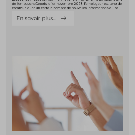
de l'embaucheDepuis le 1er novembre 2023, l'employeur est tenu de
communiquer un certain nombre de nouvelles informations au salarié nouvellement embauché.Notez que la nature des informations communiquées diffère en fonction de l'ancienneté du salarié.Ainsi, au plus tard au 7e jour après son arrivée, le salarié doit connaître les informations suivantes : l'identité des parties à la relation de travail ; le ou les lieux de travail et, si elle est distincte, l'adresse de l'employeur ; l'intitulé du poste, les fonctions, la catégorie socioprofessionnelle ou la catégorie d'emploi ; si le contrat est un CDD, la date de fin prévue ou la durée prévue de celui-ci ; le cas échéant, la durée et les conditions de la période d'essai ; les éléments constitutifs de la rémunération indiqués séparément, y compris les majorations pour les heures supplémentaires, ainsi que la périodicité et les modalités de paiement ; la durée de travail quotidienne, hebdomadaire, mensuelle ou ses modalités d'aménagement sur une autre période de référence, les conditions dans lesquelles le salarié peut être conduit à effectuer des heures supplémentaires ou complémentaires ainsi que, le cas échéant, toute modalité concernant les changements d'équipe en cas d'organisation du travail en équipes successives alternantes.Au plus tard 1 mois à compter de la date d'embauche, le salarié doit connaître les informations suivantes : pour les salariés intérimaires : l'identité de l'entreprise utilisatrice dès qu'elle est connue ; le droit à la formation assuré par l'employeur ; la durée du congé payé auquel le salarié a droit, ou les modalités de calcul de cette durée ; la procédure à mettre en œuvre par l'employeur et le salarié en cas de cessation de la relation de travail ; les conventions collectives et accords collectifs applicables dans l'entreprise ; les régimes obligatoires auxquels le salarié est affilié, la mention des contrats de protection sociale complémentaire dont les salariés bénéficient collectivement en application d'un accord collectif ou d'une décision unilatérale de l'employeur et, le cas échéant, les conditions d'ancienneté qui y sont attachées.À noter que ces informations peuvent être transmises par tout moyen permettant de les dater précisément, que ce soit sous format électronique ou papier. Sources : Décret no 2023-1004 du 30 octobre 2023 portant transposition de la directive (UE) 2019undefined1152 du Parlement européen et du Conseil du 20 juin 2019 relative à des conditions de travail transparentes et prévisibles dans l'Union européenne Actualité entreprendre.service-public.fr du 7 novembre 2023 : « De nouvelles obligations d'information pour l'employeur »Embauche : obligation d'information renforcée pour l'employeur - © Copyright WebLex
En savoir plus...