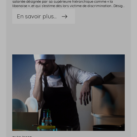
salariée désignée par sa supérieure hiérarchique comme « la
libanaise »...et qui s'estime dès lors victime de discrimination…Désigner une salariée comme la « libanaise » = discrimination ! Une salariée, licenciée par son employeur, se dit victime d'une discrimination et demande de ce fait des dommages-intérêts pour la réparation du dommage qu'elle estime avoir subi. Elle fait valoir le fait que sa supérieure hiérarchique l'a régulièrement désignée comme « la libanaise » soit directement devant elle, soit en son absence, devant ses autres collègues. Mais pour l'employeur, ces propos, qu'il ne réfute pas en tant que tels, n'entraînent aucune différence de traitement injustifiée vis-à-vis des autres salariés. Pour lui, la salariée ne démontre pas en quoi cette dénomination relève d'une différence de traitement avec les autres salariés, et donc une « discrimination »…« Faux ! » tranche le juge qui donne raison à la salariée : l'existence d'une discrimination n'implique pas nécessairement une comparaison avec la situation des autres salariés. Dès lors, le simple fait pour la salariée d'avoir apporté des preuves laissant supposer qu'elle était régulièrement désignée par sa seule origine libanaise est une preuve suffisante laissant supposer l'existence d'une discrimination… qui doit être indemnisée ! Sources : Arrêt de la Cour de cassation, chambre sociale, du 20 septembre 2023, no 22-16.630Discrimination = comparaison ? - © Copyright WebLex
En savoir plus...