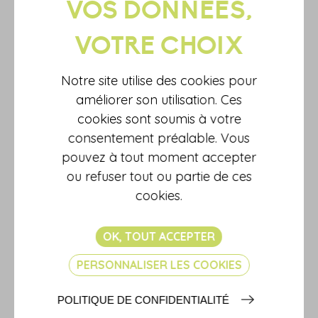
campagne s'accompagne, notamment, d'une charte d'engagement
en faveur du covoiturage. Focus.Le plan « covoiturage du quotidien » : qu'est-ce que c'est ?Le Gouvernement a lancé une campagne nationale de communication afin d'encourager le « covoiturage du quotidien » des salariés.Selon lui, cette campagne a pour but « de valoriser les bénéfices du covoiturage en entreprise afin d'encourager les employeurs à accompagner leurs salariés dans l'évolution de leurs habitudes et pratiques de déplacement ».Il rappelle, en effet, que le covoiturage est un levier efficace et peu coûteux qui permet d'agir durablement sur la décarbonation des mobilités.Plus largement, le covoiturage présente plusieurs avantages pour l'usager : l'augmentation du pouvoir d'achat, la participation à l'amélioration de la qualité de l'air et le fait de pouvoir se déplacer plus librement.Des aides sont également disponibles afin de faciliter son utilisation. On peut citer le forfait mobilités durables et la prime de 100 € mise en place depuis le 1er janvier 2023.Si elles le souhaitent, les entreprises peuvent signer une charte d'engagement en faveur du covoiturage, par laquelle elles s'engagent à : favoriser la pratique du covoiturage en mettant en place le forfait mobilités durables ou un dispositif équivalent au sein de leur groupe ; sensibiliser régulièrement leurs collaborateurs sur le sujet du covoiturage, notamment à travers le livret d'accueil pour les nouveaux collaborateurs ; mettre à disposition des collaborateurs des solutions pour covoiturer ou faciliter son adoption ; évaluer régulièrement les résultats de la politique interne mise en place à ce sujet et à proposer des améliorations. Sources : Actualité du ministère de la Transition écologique et de la Cohésion des territoires et du ministère de la Transition énergétique du 25 octobre 2023 : « Le covoiturage, une opportunité pour les employeurs » Fiche pratique du ministère de la Transition écologique et de la Cohésion des territoires et du ministère de la Transition énergétique du 6 novembre 2023 : « Le covoiturage en France, ses avantages et la réglementation en vigueur »Covoiturage : une charte d'engagement à destination des employeurs - © Copyright WebLex
En savoir plus...
Notre site utilise des cookies pour
améliorer son utilisation. Ces
cookies sont soumis à votre
consentement préalable. Vous
pouvez à tout moment accepter
ou refuser tout ou partie de ces
cookies.
OK, TOUT ACCEPTER
PERSONNALISER LES COOKIES
POLITIQUE DE CONFIDENTIALITÉ