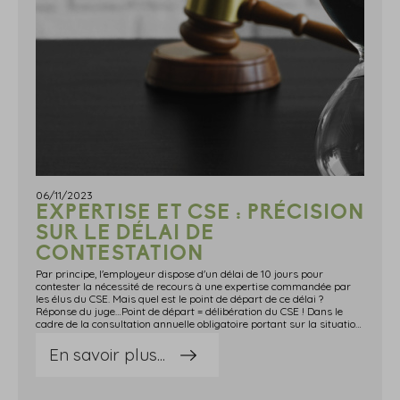
06/11/2023
EXPERTISE ET CSE : PRÉCISION
SUR LE DÉLAI DE
CONTESTATION
Par principe, l'employeur dispose d'un délai de 10 jours pour
contester la nécessité de recours à une expertise commandée par
les élus du CSE. Mais quel est le point de départ de ce délai ?
Réponse du juge…Point de départ = délibération du CSE ! Dans le
cadre de la consultation annuelle obligatoire portant sur la situation économique et financière de l'entreprise, le CSE demande à être assisté par un expert-comptable. Sa mission accomplie, ce dernier envoie sa facture à l'entreprise.Si l'entreprise ne conteste pas la nécessité de l'expertise, elle estime qu'elle est prématurée. Plus exactement, elle constate que le CSE a commandé l'expertise avant même la transmission des comptes et le dépôt des documents d'information utiles à la consultation. Selon l'entreprise, ces expertises sont libres et non-obligatoires. Elle n'a donc pas à en supporter seule le coût.Mais en contestant le paiement de cette facture, l'entreprise conteste en réalité le principe même de l'expertise. Et, pour que cette contestation soit recevable, elle doit être faite dans un délai de 10 jours qui court à compter du jour où l'employeur a été mis en mesure de connaître la nature et l'objet de l'expertise.Or ici, les délibérations sur ce point ayant eu lieu avec le CSE, le délai de 10 jours est clairement expiré : pour le juge, qui refuse de suivre la version de l'entreprise qui considère, au contraire, que ce délai court à compter de la notification du coût final de cette expertise à l'employeur, ce dernier a été mis en mesure de connaître la nature et l'objet de l'expertise dès les délibérations du CSE. Sources : Arrêt de la Cour de cassation, chambre sociale, du 18 octobre 2023 no22-10761Expertise et CSE : précision sur le délai de contestation - © Copyright WebLex
En savoir plus...