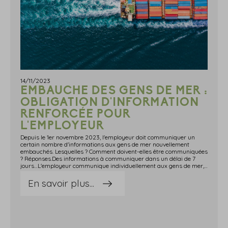
14/11/2023
EMBAUCHE DES GENS DE MER :
OBLIGATION D'INFORMATION
RENFORCÉE POUR
L'EMPLOYEUR
Depuis le 1er novembre 2023, l'employeur doit communiquer un
certain nombre d'informations aux gens de mer nouvellement
embauchés. Lesquelles ? Comment doivent-elles être communiquées
? Réponses.Des informations à communiquer dans un délai de 7
jours…L'employeur communique individuellement aux gens de mer, au plus tard le 7e jour à compter de la date d'embauche, les informations suivantes : la date d'embauche ; le cas échéant, la durée et les conditions de la période d'essai ; la périodicité et la méthode de versement du salaire et de ses accessoires ; pour les gens de mer travaillant à bord des navires autres que de pêche, le nom et le numéro d'immatriculation du ou des navires à bord desquels ils s'engagent à travailler ; la durée de travail quotidienne, hebdomadaire ou mensuelle, ou ses modalités d'aménagement sur une autre période de référence, les conditions dans lesquelles ils peuvent être conduit à effectuer des heures supplémentaires ou complémentaires, ainsi que, le cas échéant, toute modalité concernant les changements d'équipe en cas d'organisation du travail en équipes successives alternantes. Notez que ces informations ne sont pas à communiquer aux gens de mer dont la durée du travail est fixée par accord national professionnel ou accord de branche étendu.… d'autres informations à communiquer dans un délai d'un moisL'employeur communique individuellement aux gens de mer, au plus tard un mois à compter de la date d'embauche, les informations suivantes : le droit à la formation assuré par l'employeur ; la procédure à observer par l'employeur et le nouvel embauché en cas de cessation de leur relation de travail.Les modalités de communicationLa communication de certaines informations peut prendre la forme d'un renvoi aux dispositions législatives et règlementaires ou aux stipulations conventionnelles applicables.Il s'agit des informations concernant la durée et les conditions de la période d'essai, le droit à la formation, la procédure en cas de cessation de la relation de travail, la périodicité et la méthode de versement du salaire et de ses accessoires, et la durée du travail.En pratique, l'ensemble des informations (à communiquer sous 7 jours ou 1 mois) doivent être adressées par l'employeur par tout moyen conférant date certaine, sous format électronique ou papier.Si le format électronique est utilisé, les modalités suivantes doivent être respectées : le salarié dispose d'un moyen d'accéder à cette information « électronique » ; les informations peuvent être enregistrées et imprimées ; l'employeur conserve un justificatif de la transmission ou de la réception de ces informations. Sources : Décret n° 2023-1004 du 30 octobre 2023 portant transposition de la directive (UE) 2019undefined1152 du Parlement européen et du Conseil du 20 juin 2019 relative à des conditions de travail transparentes et prévisibles dans l'Union européenneEmbauche des gens de mer : obligation d'information renforcée pour l'employeur - © Copyright WebLex
En savoir plus...