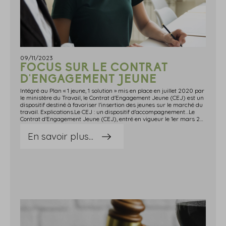
09/11/2023
FOCUS SUR LE CONTRAT
D'ENGAGEMENT JEUNE
Intégré au Plan « 1 jeune, 1 solution » mis en place en juillet 2020 par
le ministère du Travail, le Contrat d'Engagement Jeune (CEJ) est un
dispositif destiné à favoriser l'insertion des jeunes sur le marché du
travail. Explications.Le CEJ : un dispositif d'accompagnement…Le
Contrat d'Engagement Jeune (CEJ), entré en vigueur le 1er mars 2022, propose aux jeunes un accompagnement individuel et intensif pour favoriser l'entrée rapide dans l'emploi durable.Ce dispositif est soumis à certaines conditions d'éligibilité. Ainsi, il est notamment prévu que le bénéficiaire : doit avoir entre 16 et 25 ans révolus (ou 29 ans lorsqu'il bénéficie d'une reconnaissance de la qualité de travailleur handicapé) ; ne doit pas être étudiant et ne doit pas suivre de formation ; doit rencontrer des difficultés d'insertion sur le marché du travail.Si ces conditions sont réunies, le jeune qui signe ce contrat bénéficie alors : d'un accompagnement de 12 mois avec un conseiller dédié (pouvant s'étendre exceptionnellement jusqu'à 18 mois); d'un programme intensif de 15 à 20 heures par semaine ; d'une allocation pouvant aller jusqu'à 528 € par mois en fonction de ses ressources.En contrepartie, le bénéficiaire du CEJ s'engage à respecter les engagements pris et à suivre assidûment le programme défini conjointement avec son conseiller.Cet engagement se matérialise par la signature du CEJ qui, constitue une décision administrative prise au nom de l'État.…Tourné vers un objectif d'insertion sur le marché du travailAccueilli au sein de Pôle Emploi ou de la mission locale, ce dispositif a vocation à faciliter l'insertion sur le marché du travail.Pour ce faire, le CEJ a pour objectif de bâtir un parcours professionnel ou professionnalisant personnalisé, tourné vers l'accès à l'emploi durable.Ce dispositif, s'inscrivant dans le Plan « 1 jeune, 1 solution » se décline de différentes façons : stages d'immersion en entreprise, ateliers collectifs avec d'autres bénéficiaires, facilitation d'accès à des formations qualifiantes, services civique, prépa apprentissage, etc. Sources : Actualité du ministère du Travail du 24 octobre 2023 : « Le contrat d'Engagement Jeune, la solution pour les jeunes »Focus sur le Contrat d'Engagement Jeune - © Copyright WebLex
En savoir plus...