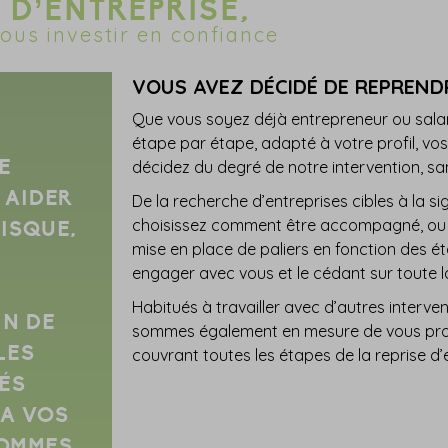
 D’ENTREPRISE,
ous investir en confiance
VOUS AVEZ DÉCIDÉ DE REPREND
Que vous soyez déjà entrepreneur ou sal
étape par étape, adapté à votre profil, vos
E
décidez du degré de notre intervention, 
 AIDER
De la recherche d’entreprises cibles à la s
choisissez comment être accompagné, ou 
ISQUE,
mise en place de paliers en fonction des é
engager avec vous et le cédant sur toute 
Habitués à travailler avec d’autres interv
IN DE
sommes également en mesure de vous prop
LES
couvrant toutes les étapes de la reprise d’
ÉS
 A VOS
SOMMES