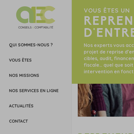
VOUS ÊTES UN
REPRE
D'ENTR
QUI SOMMES-NOUS ?
Nos experts vous acc
projet de reprise d’en
cibles, audit, financ
VOUS ÊTES
fiscale… quel que soi
intervention en fonct
NOS MISSIONS
NOS SERVICES EN LIGNE
ACTUALITÉS
CONTACT