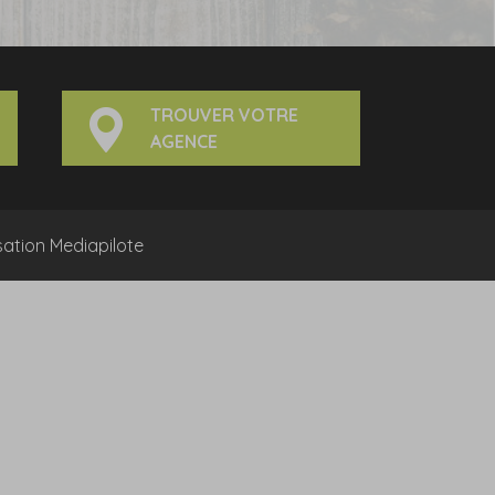
TROUVER VOTRE
AGENCE
sation
Mediapilote