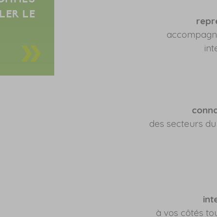
LER LE
rep
accompagné
int
conna
des secteurs du 
int
à vos côtés to