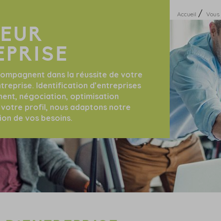
/
Accueil
Vous 
NEUR
EPRISE
ompagnent dans la réussite de votre
treprise. Identification d’entreprises
ement, négociation, optimisation
t votre profil, nous adaptons notre
ion de vos besoins.