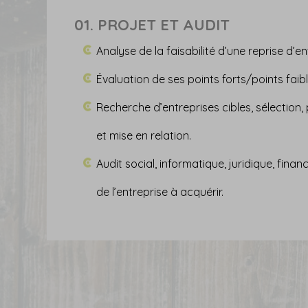
01.
PROJET ET AUDIT
04.
03.
Analyse de la faisabilité d’une reprise d’en
02.
05.
Négociation, rédaction de la lettre d’intent
Évaluation de ses points forts/points faib
Étude des besoins et choix des financeme
06.
Sélection du ou des partenaires financier
Réalisation du compromis.
Optimisation fiscale de la cession des par
Recherche d’entreprises cibles, sélection,
Élaboration des états prévisionnels : comp
Présentation du dossier et négociation
Réalisation des conditions suspensives
Déclarations fiscales et sociales obligatoi
Gestion, comptabilité...
et mise en relation.
budget, plan de trésorerie
Réponses aux demandes d’informations
bancaire…).
Protection du repreneur (garantie de pass
Audit social, informatique, juridique, financi
Constitution du dossier de financement
Réalisation du compromis, acte de cessio
de l’entreprise à acquérir.