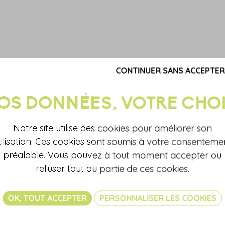
CONTINUER SANS ACCEPTER
pr
sa
ATOUT + AEC
Notre site utilise des cookies pour améliorer son
tilisation. Ces cookies sont soumis à votre consenteme
Notre accompagnement s’appuie sur
préalable. Vous pouvez à tout moment accepter ou
aux contraintes de chaque reprene
refuser tout ou partie de ces cookies.
unique dédié qui suit le projet de 
Mobilisé auprès de 5 entreprise
OK, TOUT ACCEPTER
PERSONNALISER LES COOKIES
sait conjuguer nécessaires phases 