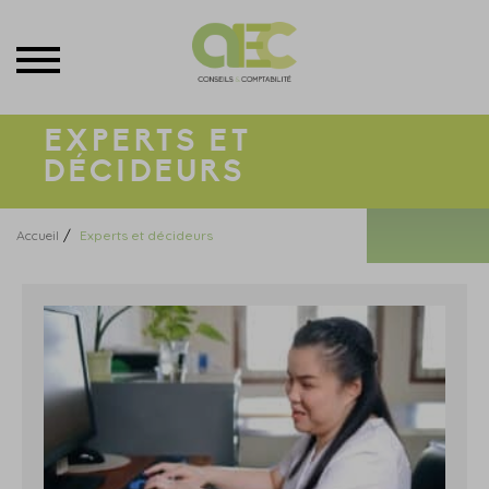
Menu
EXPERTS ET
DÉCIDEURS
/
Accueil
Experts et décideurs