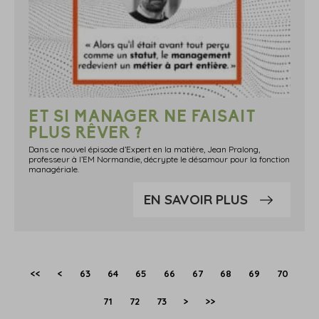
ET SI MANAGER NE FAISAIT
PLUS RÊVER ?
Dans ce nouvel épisode d’Expert en la matière, Jean Pralong,
professeur à l’EM Normandie, décrypte le désamour pour la fonction
managériale.
EN SAVOIR PLUS
<<
<
63
64
65
66
67
68
69
70
71
72
73
>
>>