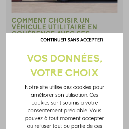
COMMENT CHOISIR UN
VÉHICULE UTILITAIRE EN
COHÉRENCE AVEC SES
USAGES
CONTINUER SANS ACCEPTER
Face aux enjeux climatiques et aux évolutions réglementaires, le
choix d’un véhicule utilitaire, indispensable à l’activité de
nombreuses entreprises, ne peut plus se limiter au prix ou à la
capacité de chargement. Il doit désormais s’inscrire dans une
réflexion globale sur les usages et l’empreinte environnementale.
EN SAVOIR PLUS
Notre site utilise des cookies pour
améliorer son utilisation. Ces
cookies sont soumis à votre
consentement préalable. Vous
pouvez à tout moment accepter
ou refuser tout ou partie de ces