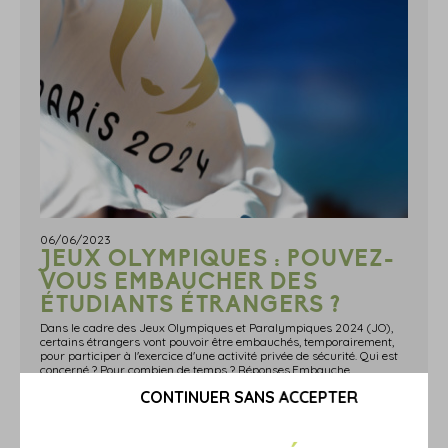
06/06/2023
JEUX OLYMPIQUES : POUVEZ-
VOUS EMBAUCHER DES
ÉTUDIANTS ÉTRANGERS ?
Dans le cadre des Jeux Olympiques et Paralympiques 2024 (JO),
certains étrangers vont pouvoir être embauchés, temporairement,
pour participer à l'exercice d'une activité privée de sécurité. Qui est
concerné ? Pour combien de temps ? Réponses.Embauche
d'étudiants étrangers pendant les JO : sous conditionsPar principe, les étrangers étudiants en France ou inscrits dans un programme de mobilité et titulaires de certaines cartes de séjour peuvent travailler, en parallèle de leurs études, dans la limite de 60 % de la durée de travail annuelle (1 607 heures règlementaires).À titre dérogatoire et exclusivement dans le cadre des Jeux Olympiques et Paralympiques de 2024, ces mêmes étudiants étrangers pourront être employés à des postes de sécurité, sans que les heures effectuées soient décomptées du contingent annuel légalement autorisé.Notez que cette dérogation concerne uniquement les emplois relatifs à l'exercice d'activités privées de sécurité, telles que : les services ayant pour objet la surveillance humaine ou la surveillance par des systèmes électroniques de sécurité ou le gardiennage de biens meubles ou immeubles, ainsi que la sécurité des personnes se trouvant dans ces immeubles ou dans les véhicules de transport public de personnes ; la protection de l'intégrité physique des personnes ; etc. Sources : Loi n° 2023-380 du 19 mai 2023 relative aux jeux Olympiques et Paralympiques de 2024 et portant diverses autres dispositions (article 12)Jeux Olympiques : pouvez-vous embaucher des étudiants étrangers ? - © Copyright WebLex
CONTINUER SANS ACCEPTER
En savoir plus...