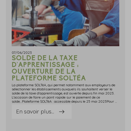
07/06/2023
SOLDE DE LA TAXE
D'APPRENTISSAGE :
OUVERTURE DE LA
PLATEFORME SOLTÉA
La plateforme SOLTéA, qui permet notamment aux employeurs de
sélectionner les établissements auxquels ils souhaitent verser le
solde de la taxe d'apprentissage, est ouverte depuis fin mai 2023.
L'occasion de faire un point rapide sur le paiement de ce
solde…Plateforme SOLTéA : accessible depuis le 25 mai 2023Pour mémoire, à l'exception de l'Alsace-Moselle, la taxe d'apprentissage se compose : d'une part principale qui doit être déclarée, tous les mois, par l'intermédiaire de la DSN (déclaration sociale nominative) ; d'un solde qui doit être déclaré et payé annuellement.En 2023, ce solde a dû être déclaré et payé courant mai 2023 auprès de l'Urssaf ou de la MSA (mutualité sociale agricole).L'Urssaf va ensuite le reverser à la Caisse des dépôts, qui va le répartir entre les établissements et undefined ou les formations bénéficiaires, via la plateforme nationale « SOLTéA ».Grâce à cette plateforme en ligne, les employeurs peuvent notamment choisir les établissements auxquels ils souhaitent attribuer leurs crédits.Plus précisément, depuis le 25 mai 2023, les employeurs redevables du solde de la taxe d'apprentissage peuvent utiliser SOLTéA pour : consulter le catalogue des établissements habilités à percevoir le solde de la taxe d'apprentissage ; identifier et sélectionner les établissements qu'ils souhaitent soutenir ; déterminer la part de leur solde qu'ils souhaitent attribuer à chacun.Notez qu'un guide pratique est à votre disposition pour vous aider à vous servir de SOLTéa.Pour finir, retenez que si vous n'avez pas déclaré le solde de la taxe d'apprentissage à l'échéance des 5 et 15 mai, ou si une anomalie vous a été notifiée par l'Urssaf lors de cette déclaration, vous pourrez régulariser votre situation à l'échéance des 5 ou 15 juin sur la période déclarée du mois d'avril. Sources : Actualité de net-entreprises.fr du 26 mai 2023 : « SOLTéA : ouverture de la plateforme de répartition du solde de la taxe d'apprentissage pour les employeurs » Actualité de net-entreprises.fr du 25 mai 2023 : « Consignes déclaratives concernant le solde de la taxe d'apprentissage : attention aux déductions ! »Solde de la taxe d'apprentissage : ouverture de la plateforme SOLTéA - © Copyright WebLex
En savoir plus...