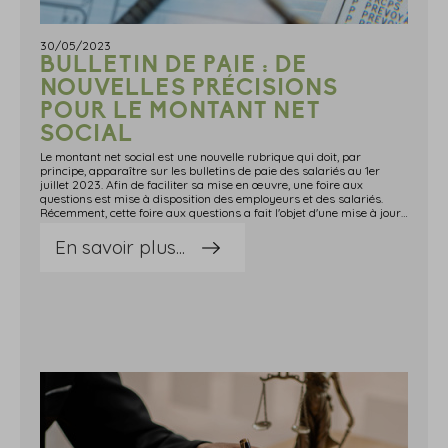
30/05/2023
BULLETIN DE PAIE : DE
NOUVELLES PRÉCISIONS
POUR LE MONTANT NET
SOCIAL
Le montant net social est une nouvelle rubrique qui doit, par
principe, apparaître sur les bulletins de paie des salariés au 1er
juillet 2023. Afin de faciliter sa mise en œuvre, une foire aux
questions est mise à disposition des employeurs et des salariés.
Récemment, cette foire aux questions a fait l'objet d'une mise à jour par le Gouvernement…Montant net social : de nouvelles précisions bienvenues…Pour rappel, le montant net social correspond au revenu net après déduction de l'ensemble des prélèvements sociaux obligatoires.Ce montant net social est habituellement déclaré pour bénéficier de certains compléments de revenus (prime d'activité, RSA, etc.). Or son calcul n'était pas aisé pour les allocataires de ces prestations.Par principe, cette nouvelle rubrique doit s'appliquer à toutes les paies réalisées à compter du 1er juillet 2023.Néanmoins, pour les entreprises en décalage de paie, en cas d'impossibilité d'afficher le montant net social sur les bulletins de paie liés à l'activité du mois de juin 2023, il sera possible de l'afficher à partir des bulletins de paie relatifs à la période d'emploi de juillet 2023 (et donc aux versements réalisés en août 2023).Des précisions sont également fournies pour les modalités de déduction des exonérations de cotisations et contributions salariales.Pour rappel, les cotisations et contributions salariales à déduire du montant net social sont : la part salariale de l'ensemble des cotisations et contributions sociales d'origine légale et conventionnelle ; les cotisations salariales à la complémentaire santé finançant les garanties « frais de santé ».Cependant, les cotisations et contributions salariales de prévoyance et de retraite supplémentaire ne sont pas déduites du montant de la rémunération.Le Gouvernement précise également que les contributions et cotisations salariales à déduire sont celles effectivement acquittées (« payées ») par le salarié.Ainsi, pour la prise en compte des exonérations et allègements, le calcul dépend de l'affichage sur le bulletin de paie du montant des exonérations et allègements : si le montant est en valeur négative, on soustrait le montant des exonérations et allègements de cotisations aux contributions et cotisations salariales à déduire ; si le montant est en valeur positive, on ajoute le montant des exonérations et allègements de cotisations aux contributions et cotisations salariales à déduire. Sources : Foire aux questions « Le montant net social sur le bulletin de paie : foire aux questions » du Ministère du Travail, du Plein emploi et de l'Insertion, mise à jour du 4 mai 2023Bulletin de paie : de nouvelles précisions pour le montant net social - © Copyright WebLex
En savoir plus...