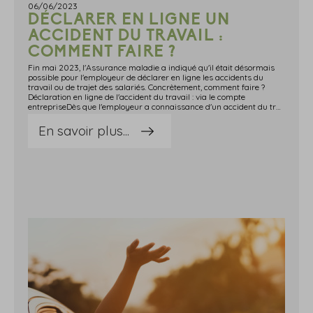
06/06/2023
DÉCLARER EN LIGNE UN
ACCIDENT DU TRAVAIL :
COMMENT FAIRE ?
Fin mai 2023, l'Assurance maladie a indiqué qu'il était désormais
possible pour l'employeur de déclarer en ligne les accidents du
travail ou de trajet des salariés. Concrètement, comment faire ?
Déclaration en ligne de l'accident du travail : via le compte
entrepriseDès que l'employeur a connaissance d'un accident du travail ou d'un accident de trajet, il doit le déclarer dans les 48 h à la caisse primaire d'assurance maladie (CPAM) dont relève la victime.Cette déclaration peut se faire en ligne, sur net-entreprises.fr via le compte entreprise, ou au moyen d'un formulaire à adresser à la CPAM.Ultérieurement, dans un délai maximum de 10 jours après la date d'établissement de la déclaration d'accident du travail (DAT), l'employeur peut émettre des réserves sur le caractère professionnel de l'accident.En pratique, pour accéder au service en ligne DAT, l'employeur doit être habilité à la « DAT- déclaration d'accident du travail ou de trajet » et au « compte entreprise – Vos démarches maladie et risques professionnels » sur net-entreprises. Cette double habilitation est obligatoire.S'il n'est pas encore inscrit au compte entreprise ou à la déclaration en ligne d'accident du travail, l'employeur doit sélectionner « DAT - déclaration en ligne d'accident du travail ou de trajet » et « compte entreprise – vos démarches maladie et risques professionnels ».Il pourra ensuite accéder à ces services dès le lendemain et ainsi, procéder à sa déclaration en ligne. Sources : Actualité ameli.fr du 25 mai 2023 : « La déclaration d'accident du travail rejoint le compte entreprise »Déclarer en ligne un accident du travail : comment faire ? - © Copyright WebLex
En savoir plus...