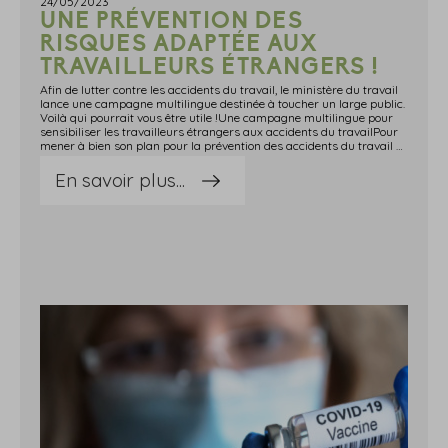
24/05/2023
UNE PRÉVENTION DES
RISQUES ADAPTÉE AUX
TRAVAILLEURS ÉTRANGERS !
Afin de lutter contre les accidents du travail, le ministère du travail
lance une campagne multilingue destinée à toucher un large public.
Voilà qui pourrait vous être utile !Une campagne multilingue pour
sensibiliser les travailleurs étrangers aux accidents du travailPour
mener à bien son plan pour la prévention des accidents du travail graves et mortels, le ministère du travail et ses partenaires mettent à disposition des employeurs des affiches à destination des travailleurs étrangers.Cette campagne est menée en 11 langues : allemand, anglais, arabe, bulgare, espagnol, français, italien, polonais, portugais, roumain et turc.Elle est destinée à prévenir les risques liés : aux travaux en hauteur ; aux produits chimiques ; aux manutentions manuelles ; aux mauvaises utilisations d'équipements de travail. Sources : Actualité du ministère du travail, du plein emploi et de l'insertion, du 15 mai 2023 : « Campagne de prévention des risques professionnels multilingue » Une prévention des risques adaptée aux travailleurs étrangers ! - © Copyright WebLex
En savoir plus...