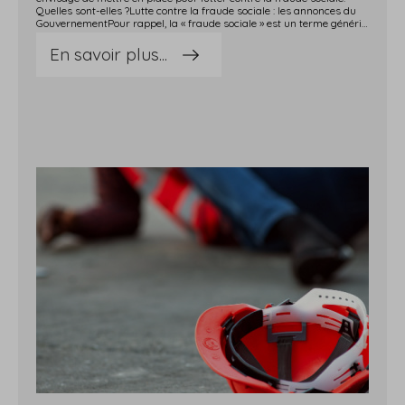
Quelles sont-elles ?Lutte contre la fraude sociale : les annonces du
GouvernementPour rappel, la « fraude sociale » est un terme générique qui désigne les irrégularités commises afin d'échapper aux paiements des cotisations et contributions sociales, ou en vue d'obtenir indument le bénéfice de prestations sociales.Le Gouvernement dresse le bilan des actions menées sur la période 2018-2022 et entend poursuivre ses efforts d'ici la fin du quinquennat.Pour ce faire, il va mettre l'accent sur : le redressement en matière de cotisations et contributions sociales, notamment grâce à de plus nombreuses actions de contrôle des entreprises et des micro-entrepreneurs et à la lutte contre la fraude au détachement de travailleurs : le redressement en matière de prestations de santé, avec un ciblage des professionnels de santé présentant des niveaux de prescription hors norme ; le redressement en matière d'allocations sociales, avec un accent mis sur les prestations liées au logement et les pensions des retraités résidants à l'étranger.Afin de mettre toutes les chances de son côté, le Gouvernement annonce : un renforcement des effectifs des caisses de sécurité sociale ; la modernisation de leurs systèmes d'information ; la création du Conseil de l'évaluation des fraudes fiscales et sociales ; le renforcement du rôle de la mission interministérielle de coordination anti-fraude chargée du suivi des actions menées.Enfin, des réformes sont annoncées concernant les procédures de transmission ou de liquidation amiable des entreprises, ainsi que concernant celles destinées à la collecte des cotisations sociales des micro-entrepreneurs (création d'une plateforme de recouvrement amiable). Sources : Communiqué de presse no 880 du ministère de l'Économie, des Finances et de la Souveraineté industrielle et numérique du 30 mai 2023 : « Gabriel Attal, ministre délégué chargé des Comptes publics, annonce un plan de lutte contre la fraude sociale »Lutte contre la fraude sociale : de nouvelles mesures drastiques ! - © Copyright WebLex
En savoir plus...