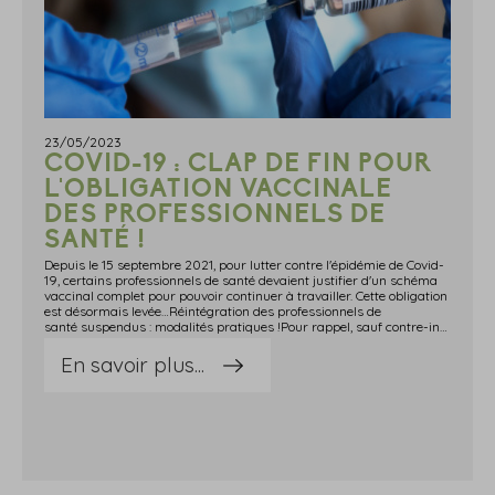
23/05/2023
COVID-19 : CLAP DE FIN POUR
L'OBLIGATION VACCINALE
DES PROFESSIONNELS DE
SANTÉ !
Depuis le 15 septembre 2021, pour lutter contre l'épidémie de Covid-
19, certains professionnels de santé devaient justifier d'un schéma
vaccinal complet pour pouvoir continuer à travailler. Cette obligation
est désormais levée…Réintégration des professionnels de
santé suspendus : modalités pratiques !Pour rappel, sauf contre-indication médicale, les professionnels de santé devaient justifier d'un schéma vaccinal complet pour exercer au sein des établissements de santé, des établissements médico-sociaux, et des résidences d'accueil des personnes âgées ou handicapées.À défaut, leur contrat de travail était suspendu ce qui, de fait, les conduisait à être privé de rémunération.Cette obligation vaccinale est levée depuis le 15 mai 2023 : les travailleurs suspendus doivent donc être réintégrés au sein de leur établissement.Les chefs d'établissements sont priés de contacter leurs salariés afin de leur signifier la fin de la suspension et de leur indiquer leur date de reprise et leur poste d'affectation.À ce titre, le salarié doit reprendre son poste initial ou, lorsque cela est impossible, un poste équivalent qui ne nécessite donc aucune modification du contrat de travail portant notamment sur : la rémunération ; la durée de travail ; la fonction du salarié ; le lieu de travail.Un entretien peut être conduit avant la réintégration pour discuter des modalités de la reprise, sur initiative de l'employeur ou du salarié, et une visite médicale est vivement recommandée par la Haute Autorité de santé (HAS).Si le salarié ne reprend pas son poste à la date convenue par l'employeur, par exemple parce qu'il occupe un autre emploi, plusieurs solutions sont possibles : une procédure pour abandon de poste peut être engagée, toutes conditions par ailleurs remplies ; une rupture conventionnelle peut être signée.À noter que le versement de la rémunération doit reprendre dès le 15 mai 2023, même si le travailleur n'a pas encore repris son poste.En outre, la durée de la suspension n'étant pas assimilée à du temps de travail effectif, elle n'est pas retenue dans le calcul de l'ancienneté et ne donne droit à aucun congé ni rappel de prime.Concernant les salariés éventuellement embauchés en remplacement des salariés suspendus, plusieurs cas de figure se présentent : le salarié est embauché en CDD à terme imprécis : la réintégration du salarié absent met fin au CDD ; le salarié est embauché en CDD à terme précis non échu : une rupture anticipée du CDD peut-être convenue par commun accord ou le CDD doit continuer jusqu'au terme prévu ; le salarié est embauché en CDI : le contrat perdure et le salarié suspendu doit être réintégré sur un poste équivalent. Sources : Décret n° 2023-368 du 13 mai 2023 relatif à la suspension de l'obligation de vaccination contre la covid-19 des professionnels et étudiants Instruction interministérielle n° DGOSundefinedRH3undefinedRH4undefinedRH5undefinedDGCSundefined2023undefined63, du 2 mai 2023, relative aux modalités de réaffectation des agents à la suite de la levée de l'obligation vaccinale contre la COVID-19 Covid-19 : clap de fin pour l'obligation vaccinale des professionnels de santé ! - © Copyright WebLex
En savoir plus...