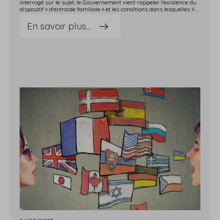
interrogé sur le sujet, le Gouvernement vient rappeler l'existence du
dispositif « d'entraide familiale » et les conditions dans lesquelles il peut être utilisé…Entraide familiale : de quoi s'agit-il ?Bien que non encadrée légalement, l'Urssaf définit l'entraide familiale comme une aide ou une assistance apportée dans le cadre familial, exercée de manière occasionnelle et spontanée, en dehors de toute rémunération et de tout lien de subordination.Concrètement, il s'agit d'une aide apportée en situation d'urgence, pour une très courte durée, à titre bénévole, et qui ne doit pas être destinée à pourvoir un poste de travail nécessaire au fonctionnement normal et permanent de l'entreprise.L'agence centrale des organismes de sécurité sociale (ACOSS) et la caisse de mutualité française (MSA) considèrent que l'entraide familiale ne peut être faite que par un parent du 1er degré (père, mère, enfant, frère, sœur et conjoint).Ne s'agissant pas d'une activité salariée, et parce qu'elle ne confère pas de statut spécifique à l'aidant, l'entraide familiale n'a pas à être déclarée à l'administration.Pour finir, même si l'entraide familiale est toujours présumée, cette présomption peut être renversée.Tel sera le cas, par exemple, s'il apparaît, après examen, que cette « entraide familiale » servait à dissimuler une véritable activité professionnelle non déclarée. Dans une telle situation, notez que l'entrepreneur contrevenant s'expose à des sanctions pénales, ainsi qu'à des redressements en matière de cotisations et contributions sociales. Sources : Réponse ministérielle Louwagie du 23 mai 2023, Assemblée nationale, n° 5063 : « Aide d'un parent à un agriculteur, un artisan ou commerçant »Surcroît d'activité : avez-vous pensé à « l'entraide familiale » ? - © Copyright WebLex
En savoir plus...