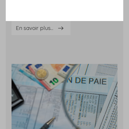
Une société peut-elle obtenir le remboursement de cotisations
indûment versées à l'Urssaf pendant plus de 3 ans, alors même
qu'elle n'a eu connaissance de cette situation que des années plus
tard, à l'occasion d'un contrôle de l'Urssaf ? Réponse du
juge…Cotisations indûment versées à l'Urssaf : l'ignorance n'est pas une défense !En 2018, une société fait l'objet d'un contrôle de l'Urssaf lors duquel le vérificateur lui révèle qu'elle a réglé 2 fois certaines cotisations durant 4 années consécutives, de 2013 à 2016.Forte de cette information, la société demande donc le remboursement de ces cotisations indûment payées.Une demande qui n'est acceptée qu'en partie par l'Urssaf : seules les sommes indûment payées après 2015 sont remboursées. Selon elle, en effet, la demande portant sur les sommes indument versées entre 2013 et 2015 est trop tardive, la prescription applicable en pareil cas étant fixée à 3 ans.Sauf qu'elle ne connaissait pas le caractère indu des cotisations versées, rappelle la société. Elle ne l'a découvert qu'au cours d'un contrôle. Elle était donc dans l'impossibilité d'agir dans les temps pour en demander le remboursement.Un point de vue que ne partage pas le juge. Il rappelle que la demande de remboursement des cotisations de sécurité sociale indûment versées se prescrit par 3 ans à compter de la date à laquelle les cotisations ont été acquittées.Ce délai ne court pas ou est suspendu dès lors que la personne concernée se trouve dans l'impossibilité d'agir par suite d'un empêchement résultant de la loi, de la convention ou de la force majeure… Ce qui n'est pas le cas ici !Par conséquent, la société ne peut pas obtenir le remboursement des cotisations indument versées avant 2015. Sources : Arrêt de la Cour de cassation, 2e chambre civile, du 6 avril 2023, n° 21-19111Cotisations indûment versées à l'Urssaf : toujours remboursables ? - © Copyright WebLex
En savoir plus...