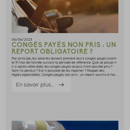
06/06/2023
CONGÉS PAYÉS NON PRIS : UN
REPORT OBLIGATOIRE ?
Par principe, les salariés doivent prendre leurs congés payés avant
le 31 mai de l'année suivant la période de référence. Que se passe-t-
il si après cette date, les congés payés acquis n'ont pas été pris ?
Sont-ils perdus ? Est-il possible de les reporter ? Rappel des
règles applicables…Congés payés non pris : un report soumis à l'accord de l'employeur !Pour rappel, chaque salarié a droit à 2,5 jours ouvrables de congés par mois de travail effectif (sauf dispositions plus favorables prévues par la convention collective) accompli pendant la période de référence.Cette période de référence s'étend, en général et à défaut d'accord collectif prévoyant autre chose, du 1er juin de l'année précédente au 31 mai de l'année en cours.Ces congés ainsi acquis doivent normalement être pris avant le 31 mai de l'année suivant cette période.Notez que le report des congés payés non pris du salarié n'est possible qu'avec l'accord de l'employeur. Ce qui signifie, concrètement, qu'à défaut d'accord ou d'usage dans l'entreprise, l'employeur n'a pas l'obligation d'accepter la demande de report du salarié.Toutefois, s'ils n'ont pas été pris en raison d'une cause extérieure (maladie par exemple), le report sera de droit !Enfin, retenez que si l'employeur souhaite que le salarié reporte ses congés payés après la période de prise, il doit obtenir l'accord du salarié. Sources : Actualité Service-Public.fr du 24 mai 2023 : « Peut-on reporter ses congés payés non pris après le 31 mai ? »Congés payés non pris : un report obligatoire ? - © Copyright WebLex
En savoir plus...