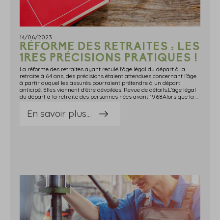
14/06/2023
RÉFORME DES RETRAITES : LES
1RES PRÉCISIONS PRATIQUES !
La réforme des retraites ayant reculé l'âge légal du départ à la
retraite à 64 ans, des précisions étaient attendues concernant l'âge
à partir duquel les assurés pourraient prétendre à un départ
anticipé. Elles viennent d'être dévoilées. Revue de détails.L'âge légal
du départ à la retraite des personnes nées avant 1968Alors que la réforme des retraites relève progressivement l'âge légal du départ à la retraite pour le porter à 64 ans pour les assurés nés depuis 1968, rien n'était encore précisé concernant ceux nés avant cette date.L'âge de départ à la retraite de ces derniers est désormais connu et établi comme-ci : 62 ans pour les assurés nés entre le 1er janvier 1955 et le 31 août 1961 inclus ; 62 ans et 3 mois pour les assurés nés entre le 1er septembre 1961 et le 31 décembre 1961 inclus ; 62 ans et 6 mois pour les assurés nés en 1962 ; 62 ans et 9 mois pour les assurés nés en 1963 ; 63 ans pour les assurés nés en 1964 ; 63 ans et 3 mois pour les assurés nés en 1965 ; 63 ans et 6 mois pour les assurés nés en 1966 ; 63 ans et 9 mois pour les assurés nés en 1967 ; 64 ans pour les assurés nés à compter du 1er janvier 1968.Retraite anticipée : quels changements ?Des précisions sont également apportées sur les dispositifs de retraite anticipée.Le départ anticipé pour carrière longueLa retraite anticipée pour les assurés ayant commencé à travailler tôt reste possible, mais selon des règles différentes.L'âge de leur départ à la retraite varie désormais selon l'âge auquel ils ont commencé à travailler, toutes conditions remplies. Ainsi, ceux qui ont commencé à travailler avant : 16 ans pourront partir à la retraite dès l'âge de 58 ans ; 18 ans pourront partir à la retraite dès l'âge de 60 ans ; 20 ans pourront partir à la retraite dès l'âge de 62 ans ; 21 ans pourront partir à la retraite dès l'âge de 63 ans.Notez que ce régime spécifique est adapté pour les assurés nés entre le 1er septembre 1961 et le 31 décembre 1969 et ayant commencé à travailler après leurs 18 ans mais avant leurs 20 ans : ceux nés entre le 1er septembre 1961 et 31 août 1963 inclus pourront partir à la retraite dès 60 ans ; ceux nés entre le 1er septembre 1963 et le 31 décembre 1968 inclus pourront partir à la retraite à l'âge légal de départ, minoré de 2 ans et 6 mois, soit : 60 ans et 3 mois pour les assurés nés entre le 1er septembre 1963 et le 31 décembre 1963 ; 60 ans et 6 mois pour les assurés nés en 1964 ; 60 ans et 9 mois pour les assurés nés en 1965 ; 61 ans pour les assurés nés en 1966 ; 61 ans et 3 mois pour les assurés nés en 1967 ; 61 ans et 6 mois pour les assurés nés en 1968 ; ceux nés en 1969 pourront partir à la retraite à l'âge de 61 ans et 9 mois.Le départ anticipé pour handicapPour rappel, avant la réforme des retraites, le départ à la retraite dès 55 ans était possible pour les assurés affectés d'un taux d'incapacité permanente d'au moins 50 %, justifiant d'une durée totale d'assurance et d'une durée cotisée.Néanmoins, ceux ne pouvant pas justifier de cette incapacité sur une fraction des durées requises pouvaient demander à bénéficier de la retraite anticipée en saisissant une commission placée auprès de la Caisse nationale d'assurance vieillesse (CNAV) pour valider jusqu'à 30 % de la durée d'assurance manquante.Pour ce faire, l'assuré devait notamment être affecté d'une incapacité permanente d'au moins 80 % au moment de la liquidation de sa retraite.La loi portant réforme des retraites ne modifie pas l'âge du départ à la retraite anticipée (55 ans). En revanche, la condition de durée totale d'assurance est supprimée. Seule est conservée la condition de durée cotisée.De plus, le taux d'incapacité nécessaire pour saisir la commission placée auprès de la CNAV passe de 80 % à 50 % dès le 1er septembre 2023.Le départ anticipé pour inaptitudePour rappel, avant la réforme des retraites, les assurés inaptes au travail ne bénéficiaient pas d'un dispositif de retraite anticipée à proprement parler.Concrètement, ces assurés, de même que ceux justifiant d'une incapacité permanente au moins égale à 50 %, bénéficiaient d'une retraite à taux plein dès 62 ans, quelle que soit leur durée d'assurance.Avec la réforme des retraites, un cas de départ à la retraite anticipée pour inaptitude est créé. Ainsi, il est prévu que la condition d'âge légal de départ à la retraite est abaissée à 62 ans pour les assurés reconnus inaptes au travail dans des conditions fixées par la loi et pour ceux justifiant d'une incapacité permanente au moins égale à 50 %.Quid des demandes de pensions présentées avant le 1er septembre 2023 ?Les assurés ayant demandé à liquider leur pension avant le 1er septembre 2023 et qui entrent en jouissance de cette pension après le 31 août 2023 bénéficient, sur demande, d'une annulation de leur pension ou de leur demande de pension.Il est désormais précisé que cette demande est à adresser aux organismes de sécurité sociale entre le 5 juin 2023 et le 31 octobre 2023 au plus tard. Sources : ​​​​​Décret n° 2023-435 du 3 juin 2023 portant application des articles 10, 11 et 17 de la loi n° 223-270 du 14 avril 2023 de financement rectificative de la sécurité sociale pour 2023 Décret n° 2023-436 du 3 juin 2023 portant application des articles 10 et 11 de la loi n° 2023-270 du 14 avril 2023 de financement rectificative de la sécurité sociale pour 2023Réforme des retraites : les 1res précisions pratiques ! - © Copyright WebLex
En savoir plus...