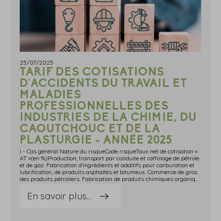
25/07/2025
TARIF DES COTISATIONS
D'ACCIDENTS DU TRAVAIL ET
MALADIES
PROFESSIONNELLES DES
INDUSTRIES DE LA CHIMIE, DU
CAOUTCHOUC ET DE LA
PLASTURGIE - ANNÉE 2025
I - Cas général Nature du risqueCode risqueTaux net de cotisation «
AT »(en %)Production, transport par conduite et raffinage de pétrole
et de gaz. Fabrication d'ingrédients et additifs pour carburation et
lubrification, de produits asphaltés et bitumeux. Commerce de gros
des produits pétroliers. Fabrication de produits chimiques organiques de base. Fabrication de caoutchoucs synthétiques, d'élastomères, de matières plastiques.11.1ZC1,88Production et transformation de matières nucléaires.23.3ZA1,36Fabrication de produits chimiques minéraux et inorganiques, organiques de synthèse ou dérivés du bois, de produits azotés et d'engrais, d'abrasifs, de pigments, colorants, émaux, de produits photographiques, d'électrodes. Métallurgie de l'aluminium, des ferro-alliages et métaux légers. Electrométallurgie, électrochimie. Dénaturation d'éthanol.24.1GN3,78Fabrication de peintures, vernis, colles, encres, mastics. Fabrication de gélatines et de leurs dérivés. Fabrication de produits d'entretien. Fabrication d'explosifs, d'articles de pyrotechnie, de poudres propulsives.24.3ZC2,26Fabrication de préparations pharmaceutiques, de cosmétiques et de parfums. Fabrication et transformation d'extraits de végétaux, d'algues, bois résineux. Fabrication de produits de base pour détergents, de produits détergents, de pesticides et de biocides. Fabrication et traitement chimique de corps gras.24.4CC1,41Fabrication d'articles en caoutchouc naturel ou synthétique à partir d'élastomères secs ou sous forme latex ou en solution.25.1AC2,63Fabrication, assemblage d'articles et pièces en matières plastiques, y compris composites.25.2HK3,10Chimie expert. Laboratoires de recherches chimiques.73.1ZB1,36II - Industries de la chimie, du caoutchouc et de la plasturgie des départements du Haut-Rhin, du Bas-Rhin et de la MoselleNature du risqueCode risqueTaux net de cotisation « AT »(en %)Groupe 11,29Production et transformation de matières nucléaires.23.3ZAFabrication de peintures, vernis, colles, encres, mastics. Fabrication de gélatines et de leurs dérivés. Fabrication de produits d'entretien. Fabrication d'explosifs, d'articles de pyrotechnie, de poudres propulsives.24.3ZCFabrication de préparations pharmaceutiques, de cosmétiques et de parfums. Fabrication et transformation d'extraits de végétaux, d'algues, bois résineux. Fabrication de produits de base pour détergents, de produits détergents, de pesticides et de biocides. Fabrication et traitement chimique de corps gras.24.4CCChimie expert. Laboratoires de recherches chimiques.73.1ZBGroupe 23.27Production, transport par conduite et raffinage de pétrole et de gaz. Fabrication d'ingrédients et additifs pour carburation et lubrification, de produits asphaltés et bitumeux. Commerce de gros des produits pétroliers. Fabrication de produits chimiques organiques de base. Fabrication de caoutchoucs synthétiques, d'élastomères, de matières plastiques. 11.1ZCFabrication de produits chimiques minéraux et inorganiques, organiques de synthèse ou dérivés du bois, de produits azotés et d'engrais, d'abrasifs, de pigments, colorants, émaux, de produits photographiques, d'électrodes. Métallurgie de l'aluminium, des ferro-alliages et métaux légers. Electrométallurgie, électrochimie. Dénaturation d'éthanol.24.1GNFabrication d'articles en caoutchouc naturel ou synthétique à partir d'élastomères secs ou sous forme latex ou en solution.25.1ACFabrication, assemblage d'articles et pièces en matières plastiques, y compris composites.25.2HK Source : Arrêté du 29 avril 2025 relatif à la tarification des risques d'accidents du travail et de maladies professionnelles pour l'année 2025
En savoir plus...