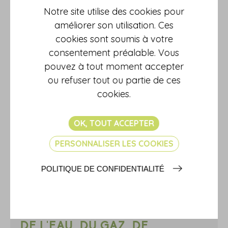
Notre site utilise des cookies pour
améliorer son utilisation. Ces
cookies sont soumis à votre
consentement préalable. Vous
pouvez à tout moment accepter
ou refuser tout ou partie de ces
cookies.
OK, TOUT ACCEPTER
PERSONNALISER LES COOKIES
25/07/2025
TARIF DES COTISATIONS
POLITIQUE DE CONFIDENTIALITÉ
D'ACCIDENTS DU TRAVAIL ET
MALADIES
PROFESSIONNELLES DES
INDUSTRIES DES TRANSPORTS,
DE L'EAU, DU GAZ, DE