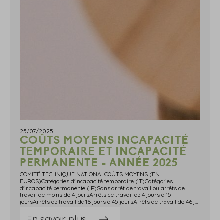
25/07/2025
COÛTS MOYENS INCAPACITÉ
TEMPORAIRE ET INCAPACITÉ
PERMANENTE - ANNÉE 2025
COMITÉ TECHNIQUE NATIONALCOÛTS MOYENS (EN
EUROS)Catégories d'incapacité temporaire (IT)Catégories
d'incapacité permanente (IP)Sans arrêt de travail ou arrêts de
travail de moins de 4 joursArrêts de travail de 4 jours à 15
joursArrêts de travail de 16 jours à 45 joursArrêts de travail de 46 jours à 90 joursArrêts de travail de 91 jours à 150 joursArrêts de travail de plus de 150 joursIP de moins de 10 %IP de 10 % à 19 %IP de 20 % à 39 %IP de 40 % et plus ou décès de la victimeIndustries de la métallurgie CTN A2975281 8054 9179 294411322 26867 954135 675673 299Industries du bâtiment et des travaux publics CTN B (hors départements du Haut-Rhin, du Bas-Rhin et de la Moselle)318501 1 6624 4698 65540 3302 341157 204 (Gros œuvre) (1)167 690 (Second œuvre) (2) 175 860 (Fonctions support) (3)Industries du bâtiment et des travaux publics CTN B (pour les départements du Haut-Rhin, du Bas-Rhin et de la Moselle)64 763123 254544 786Industries des transports, de l'eau, du gaz, de l'électricité, du livre et de la communication CTN C2385531 7734 6648 78636 6062 28265 871127 944564 554Services, commerces et industries de l'alimentation CTN D3124451 4403 9197 35233 0012 28156 825110 046477 408Industries de la chimie, du caoutchouc et de la plasturgie CTN E3795541 8355 0009 28241 2622 30067 899136 228727 769Industries du bois, de l'ameublement, du papier-carton, du textile, de vêtement, des cuirs et des peaux et des pierres à feu CTN F3685141 6924 3928 46337 3442 31662 785121 510628 717Commerces non alimentaires CTN G2404871 5854 2827 92535 5732 27062 455127 000581 230Activités de services 1 CTN H1764161 3473 8677 33837 6172 19564 186138 075583 126Activités de services 2 CTN I1693841 2903 5316 66130 4352 25153 441106 331450 658(1) Les activités de gros œuvre mentionnées à l'article D. 242-6-6 du Code de la Sécurité sociale sont identifiées sous les codes risque suivants : 45.1AA, 45.2BE, 45.2CD, 45.2ED, 45.2PB.(2) Les activités de second œuvre mentionnées à l'article D. 242-6-6 du Code de la Sécurité sociale sont identifiées sous les codes risque suivants : 45.2JD, 45.3AF, 45.4CE, 45.4LE, 45.5ZB, 74.2CE.(3) Les activités de fonction support mentionnées à l'article D. 242-6-6 du Code de la Sécurité sociale sont identifiées sous le code risque suivant : 00.00A Source : Arrêté du 29 avril 2025 relatif à la tarification des risques d'accidents du travail et de maladies professionnelles pour l'année 2025
En savoir plus...