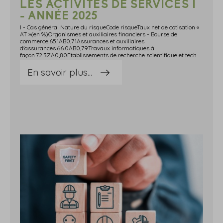
LES ACTIVITÉS DE SERVICES I
- ANNÉE 2025
I - Cas général Nature du risqueCode risqueTaux net de cotisation «
AT »(en %)Organismes et auxiliaires financiers - Bourse de
commerce.65.1AB0,71Assurances et auxiliaires
d'assurances.66.0AB0,79Travaux informatiques à
façon.72.3ZA0,80Etablissements de recherche scientifique et technique.73.1ZE0,89Groupements d'employeurs. Coopératives d'activité et d'emploi. Services divers rendus principalement aux entreprises, non désignés par ailleurs.74.1GB0,71Crédit-bail mobilier et immobilier, location de brevets. Cabinets juridiques et offices publics ou ministériels. Cabinets d'expertise comptable et d'analyse financière. Cabinets d'études informatiques et d'organisation.74.1GD0,71Holdings. Cabinets de conseils en information et documentation. Cabinets d'études économiques, sociologiques, marchandisage.74.1JB0,71Cabinets d'études techniques : agences de brevets, expertises, expertises en œuvre d'art. - Expert chargé d'évaluer les dommages (ou les risques).74.2CB0,80Bureaux d'essais, bancs d'essais.74.3BA1,10Administration centrale et services extérieurs des administrations (y compris leurs établissements publics). Représentation diplomatique étrangère en France. Organismes internationaux. - Service des armées alliées.75.1AG0,92Collectivités territoriales (communales, départementales, régionales…) y compris leurs établissements publics hors secteur médico-social.75.1BA1,72Personnes détenues, quelle que soit l'activité exercée.75.2EE0,92Activités générales de sécurité sociale.75.3AA0,93Couverture du risque chômage et autres garanties du maintien de revenu, y compris la caisse nationale de surcompensation du bâtiment et des travaux publics et caisses de retraite ne relevant pas de la législation sur les assurances.75.3BB0,79Personnel enseignant et administratif des établissements d'enseignement privés et des organismes de formation.80.1ZA1,23Elèves et étudiants des établissements publics ou privés d'enseignement secondaire, supérieur ou spécialisé visés à l'article L. 412-8 (2°, b) du code de la sécurité sociale.80.2AA0,0010Elèves et étudiants des établissements publics et privés d'enseignement technique visés à l'article L. 412-8 (2°, a) du code de la sécurité sociale.80.2CA0,0120Activités des organisations consulaires et patronales, des organisations professionnelles, des syndicats de salariés, des organisations religieuses, des organisations politiques et des organisations associatives non classées ailleurs. 91.3EJ1,21II - Activités de services I des départements du Haut-Rhin, du Bas-Rhin et de la Moselle Nature du risqueCode risqueTaux net de cotisation « AT »(en %)GROUPE 1Organismes et auxiliaires financiers - Bourse de commerce.65.1AB0,87Assurances et auxiliaires d'assurances.66.0ABTravaux informatiques à façon.72.3ZAGroupements d'employeurs. Coopératives d'activité et d'emploi. Services divers rendus principalement aux entreprises, non désignés par ailleurs.74.1GBCrédit-bail mobilier et immobilier, location de brevets. Cabinets juridiques et offices publics ou ministériels. Cabinets d'expertise comptable et d'analyse financière. Cabinets d'études informatiques et d'organisation.74.1GDHoldings. Cabinets de conseils en information et documentation. Cabinets d'études économiques, sociologiques, marchandisage.74.1JBCabinets d'études techniques : agences de brevets, expertises, expertises en œuvre d'art. - Expert chargé d'évaluer les dommages (ou les risques).74.2CBBureaux d'essais, bancs d'essais.74.3BAActivités générales de sécurité sociale.75.3AACouverture du risque chômage et autres garanties du maintien de revenu, y compris la caisse nationale de surcompensation du bâtiment et des travaux publics et caisses de retraite ne relevant pas de la législation sur les assurances.75.3BBActivités des organisations consulaires et patronales, des organisations professionnelles, des syndicats de salariés, des organisations religieuses, des organisations politiques et des organisations associatives non classées ailleurs. 91.3EJGROUPE 2Collectivités territoriales (communales, départementales, régionales…) y compris leurs établissements publics hors secteur médico-social.75.1BA1,33Personnel enseignant et administratif des établissements d'enseignement privés et des organismes de formation.80.1ZAGROUPE 3Administration centrale et services extérieurs des administrations (y compris leurs établissements publics). Représentation diplomatique étrangère en France. Organismes internationaux. - Service des armées alliées.75.1AGTaux net national Groupe 4Elèves et étudiants des établissements publics ou privés d'enseignement secondaire, supérieur ou spécialisé visés à l'article L. 412-8 (2°, b) du code de la sécurité sociale.80.2AATaux net national Groupe 5Elèves et étudiants des établissements publics et privés d'enseignement technique visés à l'article L. 412-8 (2°, a) du code de la sécurité sociale.80.2CATaux net national Groupe 6Personnes détenues, quelle que soit l'activité exercée.75.2EETaux net nationalGroupe 7Etablissements de recherche scientifique et technique.73.1ZETaux net national Source : Arrêté du 29 avril 2025 relatif à la tarification des risques d'accidents du travail et de maladies professionnelles pour l'année 2025
En savoir plus...