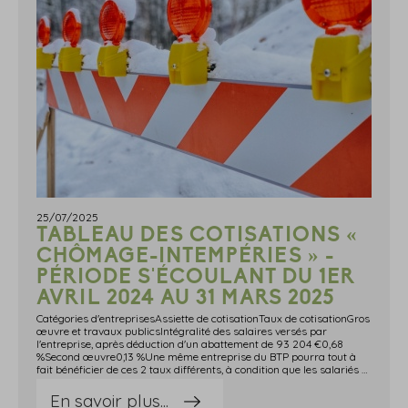
25/07/2025
TABLEAU DES COTISATIONS «
CHÔMAGE-INTEMPÉRIES » -
PÉRIODE S'ÉCOULANT DU 1ER
AVRIL 2024 AU 31 MARS 2025
Catégories d'entreprisesAssiette de cotisationTaux de cotisationGros
œuvre et travaux publicsIntégralité des salaires versés par
l'entreprise, après déduction d'un abattement de 93 204 €0,68
%Second œuvre0,13 %Une même entreprise du BTP pourra tout à
fait bénéficier de ces 2 taux différents, à condition que les salariés soient exclusivement occupés à l'une ou l'autre de ces activités. À défaut, il convient d'appliquer le taux correspondant à l'activité principale de l'entreprise. Source : Arrêté du 23 mai 2025 relatif aux modalités de cotisation due par les entreprises au titre des arrêts de travail visé à l'article L. 5424-6 du code du travail et au montant du fonds de réserve visé à l'article D. 5424-40 du code du travail pour la période du 1er avril 2024 au 31 mars 2025
En savoir plus...