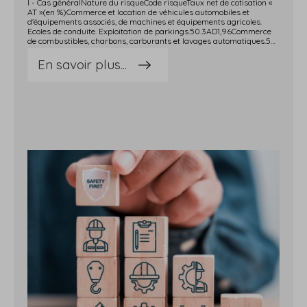
I - Cas généralNature du risqueCode risqueTaux net de cotisation «
AT »(en %)Commerce et location de véhicules automobiles et
d'équipements associés, de machines et équipements agricoles.
Ecoles de conduite. Exploitation de parkings.50.3AD1,96Commerce
de combustibles, charbons, carburants et lavages automatiques.50.5ZB2,47Commerce de gros sans manutention. Centrales d'achats et intermédiaires du commerce non alimentaire.51.1RB0,89Commerce de métaux, de biens d'occasion et commerce non alimentaire sur éventaires et marchés.51.5CC2,56Commerce de gros de matériaux de construction.51.5FA2,09Commerce de gros et location de matériel de bureau, électroménager, multimédia et informatique.51.6GC0,99Commerce de gros d'équipement industriel et de la maison, d'équipement de la personne et de produits pharmaceutiques.51.6KC1,41Intermédiaires du commerce avec manutention. Commerce de gros de produits chimiques et autres.51.6LC1,61Commerce de gros ou location de matériel de construction (bâtiment et travaux publics) et agricole.51.6NC2,43Commerce de détail de produits pharmaceutiques, d'articles médicaux et orthopédiques, d'optique et photographiques, de parfumerie et de produits de beauté.52.3AC0,96Commerce de détail de l'habillement, textiles, chaussures, maroquinerie. Vente à distance. Commerce de bijouterie, d'horlogerie, et d'orfèvrerie.52.4CD1,44Grands magasins, magasins multi-commerces ou magasins populaires, commerces de meubles et de décoration de la maison.52.4HC2,22Commerce de détail et location de matériel électroménager, multimédia, informatique.52.4LA1,64Commerce de détail de bricolage (surface de vente supérieure ou égale à 400 m2).52.4PB2,68Commerce de détail et location associée d'articles de sport et de loisirs, y compris cycles.52.4WA1,23Commerce de fleurs et d'animaux d'agrément.52.4XB1,88Commerce de détail de quincaillerie et de droguerie (surface de vente inférieure à 400 m2), céramique mobilière, arts de la table, jouets, instruments de musique, et autres.52.4ZD1,77Promotion, vente, location ou administration de biens immobiliers.70.3AD1,24Concierges et employés d'immeubles.70.3CB3,30Location de biens de consommation (mobiliers, linges, bâches, sacs, etc.) et d'autres biens d'équipements (1).71.4AB2,11(1) L'activité de location de linge et de vêtements professionnels associée à l'activité de blanchisserie relève des industries du bois, de l'ameublement, du papier-carton, du textile, du vêtement, des cuirs et peaux et des pierres et terres à feu (risque n° 71.4AC).II - Commerces non-alimentaires des départements du Haut-Rhin, du Bas-Rhin et de la MoselleNature du risqueCode risqueTaux net de cotisation « AT »(en %)Groupe 1Commerce de gros et location de matériel de bureau, électroménager, multimédia et informatique.51.6GC0,92Commerce de détail de produits pharmaceutiques, d'articles médicaux et orthopédiques, d'optique et photographiques, de parfumerie et de produits de beauté.52.3ACCommerce de détail et location associée d'articles de sport et de loisirs, y compris cycles.52.4WAGroupe 2Commerce et location de véhicules automobiles et d'équipements associés, de machines et équipements agricoles. Ecoles de conduite. Exploitation de parkings.50.3AD1,52Commerce de gros sans manutention. Centrales d'achats et intermédiaires du commerce non alimentaire.51.1RBCommerce de gros de matériaux de construction.51.5FACommerce de gros d'équipement industriel et de la maison, d'équipement de la personne et de produits pharmaceutiques.51.6KCIntermédiaires du commerce avec manutention. Commerce de gros de produits chimiques et autres.51.6LCCommerce de détail de l'habillement, textiles, chaussures, maroquinerie. Vente à distance. Commerce de bijouterie, d'horlogerie, et d'orfèvrerie.52.4CDCommerce de fleurs et d'animaux d'agrément.52.4XBLocation de biens de consommation (mobiliers, linges, bâches, sacs, etc.) et d'autres biens d'équipements.71.4ABGroupe 3Commerce de combustibles, charbons, carburants et lavages automatiques.50.5ZB1,74Commerce de métaux, de biens d'occasion et commerce non alimentaire sur éventaires et marchés.51.5CCCommerce de gros ou location de matériel de construction (bâtiment et travaux publics) et agricole.51.6NCGrands magasins, magasins multi-commerces ou magasins populaires, commerces de meubles et de décoration de la maison.52.4HCCommerce de détail et location de matériel électroménager, multimédia, informatique.52.4LACommerce de détail de bricolage (surface de vente supérieure ou égale à 400 m2).52.4PBCommerce de détail de quincaillerie et de droguerie (surface de vente inférieure à 400 m2), céramique mobilière, arts de la table, jouets, instruments de musique, et autres.52.4ZDPromotion, vente, location ou administration de biens immobiliers.70.3 ADConcierges et employés d'immeubles.70.3CB Source : Arrêté du 29 avril 2025 relatif à la tarification des risques d'accidents du travail et de maladies professionnelles pour l'année 2025
En savoir plus...