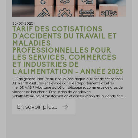
25/07/2025
TARIF DES COTISATIONS
D'ACCIDENTS DU TRAVAIL ET
MALADIES
PROFESSIONNELLES POUR
LES SERVICES, COMMERCES
ET INDUSTRIES DE
L'ALIMENTATION - ANNÉE 2025
I - Cas général Nature du risqueCode risqueTaux net de cotisation «
AT »(en %)Cultures et élevage dans les départements d'outre-
mer.01.1AA3,71Abattage du bétail, découpe et commerce de gros de
viandes de boucherie. Production de viandes de
volailles.15.1AE6,56Transformation et conservation de la viande et préparation de produits à base de viande (y compris boyauderie). Transformation et conservation du poisson.15.1EC4,73Autres industries alimentaires non classées par ailleurs et transformation du tabac.15.5CC2,68Transformation et conservation de légumes et de fruits. Fabrication industrielle de produits de boulangerie, pâtisserie et pizza.15.8AC3,71Commerce de détail (avec ou sans fabrication) de pain, pâtisserie, confiserie et chocolats.15.8CD2,11Fabrication et transformation de café et épices. Fabrication de boissons sauf produits laitiers.15.9SC1,83Intermédiaires de commerce en produits agricoles et alimentaires et vente par correspondance sans manutention, ni livraison, ni stockage, ni conditionnement.51.1NB0,89Commerce de gros (commerce interentreprises) alimentaire non spécialisé.51.3TC2,61Commerce de détail de produits laitiers, de produits surgelés, de fruits et légumes, de boissons et d'alimentation générale.52.1BC2,12Grande et moyenne distribution et Drive - Vente par automate.52.1FB3,64Commerce de détail de viandes, poissons, charcuterie artisanale y compris traiteurs, organisateurs de réception.52.2CB3,04Installations d'hébergement à équipements légers ou développés.55.2EC2,09Restaurants, café-tabac, hôtels avec ou sans restaurant et foyers.55.3AC1,85Restauration type rapide y compris wagons-lits et wagons-restaurants.55.3BC1,65Restauration collective.55.5AA4,23Entreposage frigorifique.63.1DA3,93 II - Services, commerces et industries de l'alimentation des départements du Haut-Rhin, du Bas-Rhin et de la MoselleNature du risqueCode risqueTaux net de cotisation « AT »(en %)GROUPE 12,03Autres industries alimentaires non classées par ailleurs et transformation du tabac.15.5CCCommerce de détail (avec ou sans fabrication) de pain, pâtisserie, confiserie et chocolats.15.8CDFabrication et transformation de café et épices. Fabrication de boissons sauf produits laitiers.15.9SCIntermédiaires de commerce en produits agricoles et alimentaires et vente par correspondance sans manutention, ni livraison, ni stockage, ni conditionnement.51.1NBCommerce de gros (commerce interentreprises) alimentaire non spécialisé.51.3TCCommerce de détail de produits laitiers, de produits surgelés, de fruits et légumes, de boissons et d'alimentation générale.52.1BCRestaurants, café-tabac, hôtels avec ou sans restaurant et foyers.55.3ACRestauration type rapide y compris wagons-lits et wagons-restaurants.55.3BC GROUPE 2 3,77Abattage du bétail, découpe et commerce de gros de viandes de boucherie. Production de viandes de volailles.15.1AETransformation et conservation de la viande et préparation de produits à base de viande (y compris boyauderie). Transformation et conservation du poisson.15.1ECTransformation et conservation de légumes et de fruits. Fabrication industrielle de produits de boulangerie, pâtisserie et pizza.15.8ACGrande et moyenne distribution et Drive - Vente par automate.52.1FBCommerce de détail de viandes, poissons, charcuterie artisanale y compris traiteurs, organisateurs de réception.52.2CBInstallations d'hébergement à équipements légers ou développés.55.2ECRestauration collective.55.5AAEntreposage frigorifique.63.1DA Source : Arrêté du 29 avril 2025 relatif à la tarification des risques d'accidents du travail et de maladies professionnelles pour l'année 2025
En savoir plus...