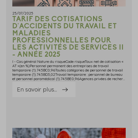
25/07/2025
TARIF DES COTISATIONS
D'ACCIDENTS DU TRAVAIL ET
MALADIES
PROFESSIONNELLES POUR
LES ACTIVITÉS DE SERVICES II
- ANNÉE 2025
I - Cas général Nature du risqueCode risqueTaux net de cotisation «
AT »(en %)Personnel permanent des entreprises de travail
temporaire (1).74.5BC0,96Toutes catégories de personnel de travail
temporaire (1).74.5BD3,02Travail temporaire : personnel de bureau
et personnel paramédical (1).74.5BE0,96Agences privées de recherches, entreprises de surveillance (sans transports de fonds).74.6ZA2,57Services de nettoyage de locaux et d'objets divers. Activités de désinfection, de désinsectisation et de dératisation.74.7ZF3,96Entreprises de conditionnement non spécialisées.74.8DA3,69Travaux à façon divers sauf la location de brevets, entreposage d'archives d'entreprises (y compris la consultation d'archives). Ionisation de produits divers.74.8KC1,09Etablissements publics médico-sociaux des collectivités territoriales.75.1CC1,31Accueil à domicile à titre onéreux, d'enfants, de personnes âgées ou d'adultes handicapés confiés par des organismes publics, des œuvres, des établissements ou des services de soins.75.1CD1,70Administration hospitalière, y compris ses établissements publics.75.1CE1,31Services de soins privés médicaux exclusivement à domicile.85.1AC2,30Etablissements de soins privés y compris les centres de réadaptation fonctionnelle, autres instituts pour la santé (établissements thermaux, etc.).85.1AD2,30Médecine systématique et de dépistage (y compris les centres interentreprises de médecine du travail).85.1CB1,05Cabinets de soins : médicaux et dentaires.85.1CD1,16Cabinets d'auxiliaires médicaux.85.1GA2,30Laboratoires d'analyses médicales extrahospitaliers.85.1KA1,16Centres de transfusion sanguine et banques d'organes. Vétérinaires. Cliniques vétérinaires.85.2ZB2,30Services d'aide sociale à domicile (auxiliaires de vie, aides ménagères…).85.3AB3,75Accueil, hébergement en établissement pour personnes âgées (maisons de retraite…).85.3AC3,75Accueil, hébergement en établissement pour personnes handicapées (enfants et adultes).85.3AD3,75Accueil, hébergement, prévention pour petite enfance, l'enfance, l'adolescence (2).85.3AE3,75Action sociale sous toutes ses formes hors risques 853ABundefined853ACundefined853ADundefined853AE.85.3BA3,75Stagiaires des centres de formation professionnelle, de réadaptation fonctionnelle, de rééducation professionnelle.85.3HA2,12Travailleurs handicapés des établissements ou services d'aide par le travail.85.3HB1,84Association intermédiaire (personnes dépourvues d'emploi et mises à disposition).85.3KL3,68Coiffure. Fabrication de postiches. Esthétique corporelle.93.0DB1,94Pompes funèbres et services annexes, y compris le commerce d'articles funéraires (3).93.0HB3,71Services personnels divers (y compris cabinets de graphologie, agences matrimoniales).93.0NC3,82(1) Le taux du numéro de risque 74.5BC est applicable au personnel de ces entreprises non visé par les articles L. 1251-16 et L. 1251-17 du code du travail.Le taux du numéro de risque 74.5BD est applicable aux établissements occupant, soit uniquement du personnel pour tous autres travaux, soit simultanément du personnel pour tous autres travaux etundefinedou du personnel pour travaux de bureau etundefinedou du personnel paramédical.Le taux du numéro de risque 74.5BE est applicable aux établissements occupant exclusivement du personnel affecté à des travaux de bureau ou paramédical ou ces deux catégories de personnel.(2) Y compris les crèches, garderies, centres aérés et de loisirs… à l'exclusion des structures et colonies de vacances visées au numéro de risque 55.2EC.(3) Y compris les entreprises qui, à titre accessoire, effectuent le travail du bois et du marbre.II - Activités de services II des départements du Haut-Rhin, du Bas-Rhin et de la MoselleNature du risqueCode risqueTaux net de cotisation « AT »(en %)Groupe 1Travaux à façon divers sauf la location de brevets, entreposage d'archives d'entreprises (y compris la consultation d'archives). Ionisation de produits divers.74.8KC1,11Accueil à domicile, à titre onéreux, d'enfants, de personnes âgées ou d'adultes handicapés confiés par des organismes publics, des œuvres, des établissements ou des services de soins75.1CDAdministration hospitalière, y compris ses établissements publics75.1CEMédecine systématique et de dépistage (y compris les centres interentreprises de médecine du travail).85.1CBCabinets de soins : médicaux et dentaires.85.1CDLaboratoires d'analyses médicales extrahospitaliers.85.1KAAction sociale sous toutes ses formes hors risques 853ABundefined853ACundefined853ADundefined853AE.85.3BACoiffure. Fabrication de postiches. Esthétique corporelle.93.0DBGroupe 2Agences privées de recherches, entreprises de surveillance (sans transports de fonds).74.6ZA2,40Etablissements publics médico-sociaux des collectivités territoriales75.1CCEtablissements de soins privés y compris les centres de réadaptation fonctionnelle, autres instituts pour la santé (établissements thermaux, etc.).85.1ADCabinets d'auxiliaires médicaux.85.1GACentres de transfusion sanguine et banques d'organes. Vétérinaires. Cliniques vétérinaires.85.2ZBAccueil, hébergement en établissement pour personnes handicapées (enfants et adultes).85.3ADAccueil, hébergement, prévention pour petite enfance, l'enfance, l'adolescence85.3AEAction sociale sous toutes ses formes hors risques 853ABundefined853ACundefined853ADundefined853AE.85.3BAPompes funèbres et services annexes, y compris le commerce d'articles funéraires.93.0HBServices personnels divers (y compris cabinets de graphologie, agences matrimoniales).93.0NCGroupe 3Toutes catégories de personnel de travail temporaire.74.5BD2,67Groupe 4Services de nettoyage de locaux et d'objets divers. Activités de désinfection, de désinsectisation et de dératisation.74.7ZF4,99Entreprises de conditionnement non spécialisées.74.8DAServices de soins privés médicaux exclusivement à domicile.85.1ACServices d'aide sociale à domicile (auxiliaires de vie, aides ménagères…).85.3ABAccueil, hébergement en établissement pour personnes âgées (maisons de retraite…).85.3ACGroupe 5Travail temporaire : personnel de bureau et personnel paramédical (1).74.5BETaux net national Groupe 6Personnel permanent des entreprises de travail temporaire.74.5BCTaux net national Groupe 7Stagiaires des centres de formation professionnelle, de réadaptation fonctionnelle, de rééducation professionnelle.85.3HATaux net national Groupe 8Travailleurs handicapés des établissements ou services d'aide par le travail.85.3HBTaux net national Groupe 9Association intermédiaire (personnes dépourvues d'emploi et mises à disposition).85.3KLTaux net national (1) Le taux du numéro de risque 74.5BE est applicable aux établissements occupant exclusivement du personnel affecté à des travaux de bureau ou paramédical ou ces deux catégories de personnel.(2) Y compris les crèches, garderies, centres aérés et de loisirs… à l'exclusion des structures et colonies de vacances visées au numéro de risque 55.2EC. Source : Arrêté du 29 avril 2025 relatif à la tarification des risques d'accidents du travail et de maladies professionnelles pour l'année 2025
En savoir plus...