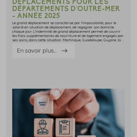
DÉPLACEMENTS POUR LES
DÉPARTEMENTS D'OUTRE-MER
- ANNÉE 2025
Le grand déplacement se caractérise par l'impossibilité, pour le
salarié en situation de déplacement, de regagner son domicile
chaque jour. L'indemnité de grand déplacement permet de couvrir
les frais supplémentaires de nourriture et de logement engagés par
ses soins, dans cette situation. Martinique, Guadeloupe, Guyane, la Réunion, Mayotte, Saint-Pierre-et-Miquelon, Saint-Barthélemy, Saint-Martin table { width: 60%; border-collapse: collapse; margin: 20px 0; font-family: Arial, sans-serif; } th, td { border: 1px solid #999; padding: 10px; text-align: left; } th { background-color: #007BFF; color: white; } caption { caption-side: bottom; font-size: 0.9em; color: #555; } PériodeHébergementRepas(1) 150 € pour un salarié reconnu travailleur handicapé et en situation de mobilitéPour les 3 premiers mois120 €(1)20 €Au-delà du 3e mois et jusqu'au 24e mois102 €17 €Au-delà du 24e mois et jusqu'au 72e mois84 €14 €Nouvelle-Calédonie, Wallis et Futuna, Polynésie française table { width: 60%; border-collapse: collapse; margin: 20px 0; font-family: sans-serif; font-size: 14px; } th, td { border: 1px solid #ccc; padding: 8px; text-align: left; } th { background-color: #f9f9f9; font-weight: bold; } caption { caption-side: bottom; font-size: 0.9em; color: #555; } PériodeHébergementRepas(1) 150 € pour un salarié reconnu travailleur handicapé et en situation de mobilitéPour les 3 premiers mois120 €(1)24 €Au-delà du 3e mois et jusqu'au 24e mois102 €20,40 €Au-delà du 24e mois et jusqu'au 72e mois84 €16,80 € Source : www.urssaf.frArrêté du 3 juillet 2006 fixant les taux des indemnités de mission prévues à l'article 3 du décret n° 2006-781 du 3 juillet 2006 fixant les conditions et les modalités de règlement des frais occasionnés par les déplacements temporaires des personnels civils de l'EtatArrêté du 20 septembre 2023 modifiant l'arrêté du 3 juillet 2006 fixant les taux des indemnités de mission prévues à l'article 3 du décret n° 2006-781 du 3 juillet 2006 fixant les conditions et les modalités de règlement des frais occasionnés par les déplacements temporaires des personnels civils de l'Etat
En savoir plus...