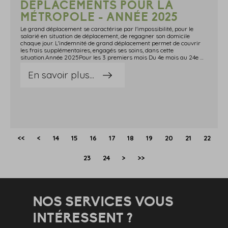
DÉPLACEMENTS POUR LA
MÉTROPOLE - ANNÉE 2025
Le grand déplacement se caractérise par l'impossibilité, pour le
salarié en situation de déplacement, de regagner son domicile
chaque jour. L'indemnité de grand déplacement permet de couvrir
les frais supplémentaires, engagés ses soins, dans cette
situation.Année 2025Pour les 3 premiers mois Du 4e mois au 24e moisDu 25e mois au 72e moisRepas 21,10 €17,90 €14,80 €Nuitée et petit-déjeuner en région parisienne (départements 75, 92, 93, 94) 75,60 € undefined jour64,30 € undefined jour52,90 € undefined jourNuitée et petit-déjeuner dans les autres départements de la Métropole 56,10 € undefined jour 47,70€ undefined jour39,30 € undefined jour Source : www.urssaf.frArticle 5 de l'arrêté du 20 décembre 2002 relatif aux frais professionnels déductibles pour le calcul des cotisations de sécurité socialeArrêté du 24 octobre 2022 fixant la valeur du coefficient prévu au II de l'article 1er de la loi n° 2022-1157 du 16 août 2022 de finances rectificative pour 2022 et modifiant l'arrêté du 20 décembre 2002 relatif aux frais professionnels déductibles pour le calcul des cotisations de sécurité sociale
En savoir plus...
<<
<
14
15
16
17
18
19
20
21
22
23
24
>
>>
NOS SERVICES VOUS
INTÉRESSENT ?