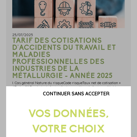
25/07/2025
TARIF DES COTISATIONS
D'ACCIDENTS DU TRAVAIL ET
MALADIES
PROFESSIONNELLES DES
INDUSTRIES DE LA
MÉTALLURGIE - ANNÉE 2025
I. Cas général Nature du risqueCode risqueTaux net de cotisation «
AT »(en %)Fonderie de fonte, d'acier moulé ou de fonte malléable.
Fabrication de fonte, d'acier, d'articles ou tubes en fonte. Fabrication
CONTINUER SANS ACCEPTER
de radiateurs, de chaudières pour le chauffage central, la
cuisine.27.1ZF6,64Métallurgie des métaux non ferreux et précie
En savoir plus...