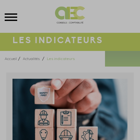
Menu
LES INDICATEURS
/
/
Accueil
Actualités
Les indicateurs