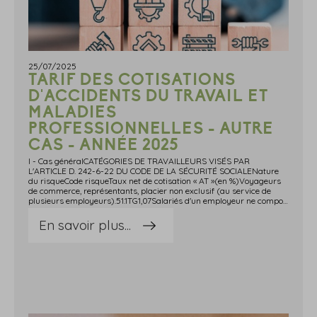
25/07/2025
TARIF DES COTISATIONS
D'ACCIDENTS DU TRAVAIL ET
MALADIES
PROFESSIONNELLES - AUTRE
CAS - ANNÉE 2025
I - Cas généralCATÉGORIES DE TRAVAILLEURS VISÉS PAR
L'ARTICLE D. 242-6-22 DU CODE DE LA SÉCURITÉ SOCIALENature
du risqueCode risqueTaux net de cotisation « AT »(en %)Voyageurs
de commerce, représentants, placier non exclusif (au service de
plusieurs employeurs).51.1TG1,07Salariés d'un employeur ne comportant pas d'établissement en France, visé à l' article L. 243-1-2 du code de la sécurité sociale.51.1TH0,76Vendeurs colporteurs de presse, porteurs de presse visés à l' article L. 311-3 (18°) du code de la sécurité sociale.52.4RB1,90Vendeurs à domicile visés à l' article L. 311-3 (20°) du code de la sécurité sociale.52.6GA1,98Accueil à domicile, à titre onéreux, d'enfants pour le compte de particuliers et de personnes âgées ou d'adultes handicapés sur leur propre demande ou pour le compte de particuliers.85.3CA0,84Toute personne occupée exclusivement au service de particuliers : employés de maison (femme de ménage, lingère, couturière, blanchisseuse à la journée, chauffeur de maître).95.0ZA2,18Toute personne effectuant des travaux de courte durée pour le compte de particuliers : travaux de bureaux ou assimilables.95.0ZC0,70Toute personne effectuant des travaux de courte durée pour le compte de particuliers : travaux industriels (relevant généralement de professions du bâtiment).95.0ZD7,31 CATÉGORIES DE PERSONNELS VISÉS À L'ARTICLE 1 (III) DE L'ARRÊTÉ DU 17 OCTOBRE 1995 RELATIF À LA TARIFICATION DES RISQUES D'ACCIDENTS DU TRAVAIL ET DE MALADIES PROFESSIONNELLESNature du risqueCode risqueTaux net de cotisation « AT »(en %)Salariés occupant des fonctions supports de nature administrative dans des entreprises relevant de branches professionnelles autres que celle du BTP.00.00B0,70II - Cas des travailleurs des départements du Haut-Rhin, du Bas-Rhin et de la MoselleCATÉGORIES DE TRAVAILLEURS VISÉS PAR L'ARRÊTÉ PRÉVU À L'ARTICLE D. 242-6-22 DU CODE DE LA SÉCURITÉ SOCIALE et à l'article 1 (III) DE L'ARRÊTÉ DU 17 OCTOBRE 1995 RELATIF À LA TARIFICATION DES RISQUES D'ACCIDENTS DU TRAVAIL ET DE MALADIES PROFESSIONNELLESNature du risqueCode risqueTaux net de cotisation « AT »(en %)Groupe 1Salariés occupant des fonctions supports de nature administrative dans des entreprises relevant de branches professionnelles autres que celles du bâtiment et des travaux publics (personnel des sièges sociaux et bureaux en application de l'article 4 de l'arrêté du 15 février 2017.00.00B0,71Groupe 2Toute personne effectuant des travaux de courte durée pour le compte de particuliers : travaux industriels (relevant généralement de professions du bâtiment).95.0ZD8,93Groupe 3Voyageurs de commerce, représentants, placier non exclusif (au service de plusieurs employeurs).51.1TGTaux net national Groupe 4Salariés d'un employeur ne comportant pas d'établissement en France, visé à l' article L. 243-1-2 du code de la sécurité sociale.51.1THTaux net national Groupe 5Vendeurs colporteurs de presse, porteurs de presse visés à l' article L. 311-3 (18°) du code de la sécurité sociale.52.4RBTaux net national Groupe 6Vendeurs à domicile visés à l' article L. 311-3 (20°) du code de la sécurité sociale.52.6GATaux net national Groupe 7Accueil à domicile, à titre onéreux, d'enfants pour le compte de particuliers et de personnes âgées ou d'adultes handicapés sur leur propre demande ou pour le compte de particuliers.85.3CATaux net national Groupe 8Toute personne occupée exclusivement au service de particuliers : employés de maison (femme de ménage, lingère, couturière, blanchisseuse à la journée, chauffeur de maître).95.0ZATaux net national Groupe 9Toute personne effectuant des travaux de courte durée pour le compte de particuliers : travaux de bureaux ou assimilables.95.0ZCTaux net national Source : Arrêté du 29 avril 2025 relatif à la tarification des risques d'accidents du travail et de maladies professionnelles pour l'année 2025
En savoir plus...