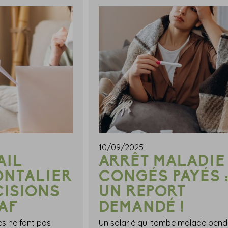
10/09/2025
AIL
ARRÊT MALADIE
ONTALIER
CONGÉS PAYÉS 
CISIONS
UN REPORT
AF
DEMANDÉ !
res ne font pas
Un salarié qui tombe malade pend