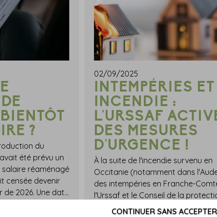
02/09/2025
E
INTEMPÉRIES ET
 DE
INCENDIE :
 BIENTÔT
L'URSSAF ACTIV
IRE ?
DES MESURES
D'URGENCE !
troduction du
 avait été prévu un
À la suite de l'incendie survenu en
e salaire réaménagé
Occitanie (notamment dans l'Aude
ait censée devenir
des intempéries en Franche-Comt
obligatoire à compter de 2026. Une date qui vient tout juste d'être repoussée, permettant encore aux employeurs d'utiliser un modèle simplifié de bulletin de salaire…Utilisation obligatoire du modèle de bulletin de paye : repoussée à 2027 !Pour mémoire, à l'occasion de l'introduction du montant net social devant obligatoirement figurer sur le bulletin de salaire, un modèle de ces bulletins avait été mis à disposition des employeurs.Ce modèle contenait notamment une présentation spécifique des rubriques dédiées à la protection sociale complémentaire ou encore aux remboursements et déductions de salaires.Depuis juillet 2023, les employeurs pouvaient utiliser ce modèle, dont l'utilisation était censée devenir obligatoire à compter du 1er janvier 2026.Dans l'intervalle, les employeurs étaient temporairement autorisés à utiliser un modèle de bulletin de salaire dit « aménagé » et permettant de faire état du « montant net social » de manière simplifiée.Ainsi, l'utilisation de ce bulletin de salaire « simplifié » était censée prendre fin au 1er janvier 2026.Mais, finalement, la possibilité d'émission de ce type de bulletin simplifié est prolongée jusqu'en 2027, en repoussant l'utilisation obligatoire du modèle réaménagé.Ainsi, ce n'est qu'à compter du 1er janvier 2027 que l'utilisation des modèles de bulletin de paie diffusés dès juillet 2023 deviendra obligatoire. Sources : Arrêté du 11 août 2025 modifiant l'arrêté du 31 janvier 2023 modifiant l'arrêté du 25 février 2016 fixant les libellés, l'ordre et le regroupement des informations figurant sur le bulletin de paie mentionnées à l'article R. 3243-2 du code du travailModèle de bulletin de salaire : bientôt obligatoire ? - © Copyright WebLex
l'Urssaf et le Conseil de la protect
CONTINUER SANS ACCEPTER