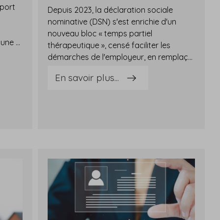
eport
Depuis 2023, la déclaration sociale
nominative (DSN) s'est enrichie d'un
nouveau bloc « temps partiel
européenne demande à la France une réponse claire, en conformité avec la réglementation européenne…Congés payés et arrêt maladie : rappel des évolutions récentes…De récentes évolutions ont eu lieu s'agissant de l'acquisition de congés payés pendant un arrêt maladie. Dans une série de décisions importantes qui ont été rendues en septembre 2023, le juge a, en effet, changé de position concernant l'acquisition des congés payés lorsqu'un salarié est en arrêt de travail.Il faut rappeler au préalable que, par principe, pour calculer l'acquisition des droits à congés payés du salarié, seules les périodes de travail effectif ou assimilées comme telles comptent.Concernant l'arrêt de travail consécutif à un accident de travail ou une maladie professionnelle, la loi prévoit qu'une telle absence n'est assimilée à du temps de travail effectif, pour l'acquisition des congés payés, que dans la limite d'une année d'absence (ininterrompue).Mais le juge a décidé, en conformité avec la réglementation européenne, que l'ensemble de la période d'absence du salarié victime d'un accident du travail doit être assimilé à du temps de travail effectif et donc, être pris en compte pour le calcul des droits à congés payés générés.Concernant cette fois l'arrêt de travail consécutif à une maladie ou un accident non professionnel, la loi prévoit qu'un salarié absent pour cause de maladie non professionnelle n'acquiert pas de droit à congés payés.Mais, là encore, le juge en a décidé autrement et a considéré que la durée de l'absence d'un salarié en raison d'une maladie non professionnelle doit être systématiquement intégrée au calcul de l'indemnité compensatrice de congés payés.Fort de ces évolutions, la loi portant diverses dispositions d'adaptation au droit de l'Union européenne (dite « DDADUE ») a été définitivement adoptée en avril 2024, mettant fin à l'épineuse question de l'acquisition des congés payés pendant les arrêts maladie de « droit commun », c'est-à-dire non liés à un accident du travail ou une maladie professionnelle : ces périodes de suspension sont désormais prises en compte dans le cadre de l'acquisition par les salariés de leurs droits à congés payés.Maladie pendant les congés : application stricte de la réglementation européenne demandée !Après la question de l'acquisition de congés payés pendant un arrêt maladie, une autre question s'invite dans le débat, celle visant la situation d'un salarié qui tombe malade pendant ses congés payés : a-t-il droit au report ultérieur de ses congés payés correspondant à la période de maladie ?Estimant que la législation française ne garantit pas ce droit au report au bénéfice des salariés, la Commission européenne vient d'ouvrir une procédure d'infraction en envoyant une lettre de mise en demeure à la France pour manquement aux règles de l'Union européenne sur le temps de travail : elle estime, en effet, que la législation française n'est pas conforme à la directive sur le temps de travail et ne garantit pas la santé et la sécurité des travailleurs.La loi portant diverses dispositions d'adaptation au droit de l'Union européenne (dite « DDADUE »), définitivement adoptée en avril 2024, ne se prononce en effet pas sur cette question : fort de ce constat, la Commission envoie une lettre de mise en demeure à la France, qui dispose à présent d'un délai de 2 mois pour y répondre et remédier aux manquements relevés par la Commission.Notez que jusqu'alors, une position établie du juge tend à dire que le salarié qui tombe malade pendant ses congés ne peut pas exiger de son employeur de reporter les congés ainsi perdus, du fait de son arrêt maladie.Toutefois, cette position a récemment été contrebalancée par une décision qui pourrait ouvrir la possibilité au salarié malade pendant ses congés d'en demander le report. Reste à savoir si le gouvernement ou, à défaut, la Cour de cassation, décidera de s'aligner avec cette demande motivée de la Commission européenne, faute de quoi, elle pourrait porter l'affaire devant la CJUE.Affaire à suivre… Sources : Mise en demeure de la France par la Commission européenneDirective 2003undefined88undefinedCE du Parlement européen et du Conseil du 4 novembre 2003 concernant certains aspects de l'aménagement du temps de travailArrêt de la Cour d'appel de Versailles du 18 mai 2022, no 19undefined03230Arrêt maladie et congés payés : un report demandé ! - © Copyright WebLex
thérapeutique », censé faciliter les
démarches de l'employeur, en remplaçant notamment la transmission de l'attestation du salaire par l'employeur à la MSA ou à la CPAM. Une attestation de salaire qui reste, encore aujourd'hui, obligatoire. Explications.Maintien de la transmission de l'attestation de salaire pour les assurés du régime généralPour mémoire et depuis 2023, la DSN s'est enrichie d'un bloc « Temps partiel thérapeutique » (TPT), censé permettre à l'employeur, dans le cas d'un passage à TPT, de substituer la transmission de l'attestation de salaire par l'enrichissement de cette rubrique, afin d'assurer le versement des indemnités journalières de Sécurité sociale.C'était sans compter une actualité récente publiée sur Net-Entreprises qui précise que, jusqu'à nouvel ordre, la déclaration des salaires (et donc le maintien de l'attestation de salaire) est requise pour tous les assurés du régime général, en cas de passage à TPT.L'attestation de salaire doit donc être réalisée que le TPT soit ou non déclaré en DSN.Notez que seul le régime général est concerné par l'utilisation systématique de la déclaration de salaire en cas de TPT.En définitive, pour le régime général, Net-Entreprises préconise, en cas d'absence de vérification du bon paramétrage du TPT en DSN, de ne pas recourir à ce bloc ou de valoriser le montant de la perte de salaire à 0.Les déclarants du régime agricole peuvent, quant à eux, poursuivre la déclaration du TPT en DSN, à condition de bien respecter les consignes déclaratives.Ainsi, en cas de renseignement de ce bloc en DSN, il est rappelé que :la perte de salaire à renseigner en DSN dans le cas du TPT ne peut être qu'un montant positif ;les TPT doivent couvrir des périodes complètes et ne pas être découpées à la journée. Sources : Actualité net-entreprises.fr : « DSN – Temps partiel thérapeutique en DSN pour le régime général : DSIG TPT obligatoires jusqu'à nouvel ordre », publiée le 5 décembre 2023 et modifiée le 13 août 2025.Temps partiel thérapeutique : maintien de l'attestation de salaire ? - © Copyright WebLex
En savoir plus...