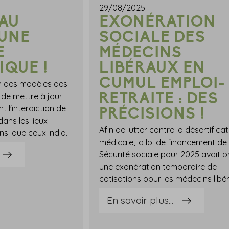
29/08/2025
AU
EXONÉRATION
 UNE
SOCIALE DES
E
MÉDECINS
IQUE !
LIBÉRAUX EN
CUMUL EMPLOI-
n des modèles des
RETRAITE : DES
 de mettre à jour
 l'interdiction de
PRÉCISIONS !
ans les lieux
Afin de lutter contre la désertifica
affectés au travail, ainsi que ceux indiquant les emplacements fumeur.Indication des emplacements fumeurs et rappel de l'interdiction générale de fumerRappelons que l'employeur est tenu d'assurer une signalétique apparente rappelant l'interdiction de fumer ou de vapoter dans le ou les lieux affectés au travail. De la même manière, il doit également afficher un avertissement sanitaire à l'entrée des espaces fumeurs mis en place, le cas échéant.Récemment, de nouveaux modèles de signalisation rappelant le principe de l'interdiction de fumer et l'indication des espaces fumeurs dédiés dans les entreprises viennent d'être publiés.S'agissant de l'interdiction de fumer dans les lieux affectés au travail, notez que les anciens panneaux de signalisation, édités ou conçus avant le 22 juillet, restent valables à condition :de rappeler le principe général de l'interdiction de fumer ;de rappeler le numéro national d'aide à l'arrêt ;d'indiquer la référence aux dispositions réglementaires et aux sanctions prévues en cas de violation de cette obligation.Attention toutefois : les panneaux signalant les emplacements fumeurs édités ou conçus avant le 22 juillet 2025 ne resteront, quant à eux, valables que jusqu'au 22 janvier 2026.Il revient donc aux employeurs concernés d'assurer la bonne mise à jour des signalétiques indiquant les espaces fumeurs avant cette date. Sources : Arrêté du 21 juillet 2025 fixant les périmètres et les modèles de signalisation prévus respectivement aux articles R. 3512-2 et R. 3512-7 du code de la santé publiqueFumeurs au travail : une nouvelle signalétique ! - © Copyright WebLex
médicale, la loi de financement de 
Sécurité sociale pour 2025 avait p
une exonération temporaire de
En savoir plus...