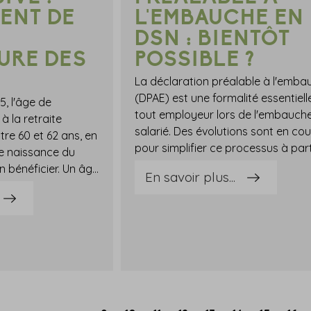
ENT DE
L'EMBAUCHE EN
DSN : BIENTÔT
URE DES
POSSIBLE ?
La déclaration préalable à l'emba
(DPAE) est une formalité essentiell
, l'âge de
tout employeur lors de l'embauche
à la retraite
salarié. Des évolutions sont en cou
tre 60 et 62 ans, en
de naissance du
salarié qui souhaite en bénéficier. Un âge d'ouverture des droits qui vient tout juste d'être abaissé pour toutes les pensions de retraite prenant effet dès le 1er septembre 2025. Voilà qui mérite quelques explications…Retraite progressive : ouverture possible dès 60 ans à partir du 1er septembre 2025 !Pour mémoire, la retraite progressive est un dispositif d'aménagement de fin de carrière permettant aux salariés de continuer leur activité à temps partiel (ou réduit) tout en percevant une partie de leur retraite et en continuant de cotiser au titre de leur activité professionnelle.Lors de son départ définitif à la retraite, le montant de la pension est donc recalculé pour tenir compte de la durée d'activité effectuée ainsi que du montant déjà liquidé.Outre les conditions relatives à la durée d'assurance et à l'activité, ce dispositif n'était jusqu'alors ouvert qu'aux salariés ayant atteint l'âge légal de départ en retraite, diminué de 2 années, soit entre 60 ans (pour les salariés nés avant le 1er septembre 1961) et 62 ans (pour ceux nés à partir de 1968).Désormais, pour toutes les pensions de retraite prenant effet à partir du 1er septembre 2025, cet âge d'ouverture des droits à la retraite a été abaissé à 60 ans et ce, quelle que soit l'année de naissance du salarié bénéficiaire.Dans le cadre de l'accord national interprofessionnel en faveur de l'emploi des salariés expérimentés, les partenaires sociaux avaient convenu d'un abaissement de l'âge à la retraite progressive pour que celle-ci soit accessible dès 60 ans.Notez que cet abaissement d'ouverture des droits à la retraite progressive est d'ores et déjà en vigueur alors même que le projet de loi portant transposition de l'ANI en faveur de l'emploi des salariés expérimentés devrait prochainement être adopté, modifiant également certains paramètres tenant à l'aménagement de la fin de carrière.Enfin, rappelons que cet abaissement de l'âge d'ouverture des droits à la retraite progressive n'emporte cependant aucun effet sur les autres conditions requises tenant à la durée de l'assurance et aux périodes d'activité identifiées, qui demeurent inchangées pour bénéficier de ce dispositif. Sources : Décret no 2025-681 du 15 juillet 2025 fixant l'âge d'ouverture du droit à la retraite progressive à soixante ansRetraite progressive : abaissement de l'âge d'ouverture des droits ! - © Copyright WebLex
En savoir plus...