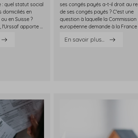
 quel statut social
ses congés payés a-t-il droit au r
s domiciliés en
de ses congés payés ? C'est une
 ou en Suisse ?
question à laquelle la Commission
Face à ces questions, l'Urssaf apporte de nouvelles précisions dans une actualité récemment publiée.Télétravail transfrontalier : des précisions des règles de sécurité sociale applicablesRappelons que le télétravail transfrontalier désigne la situation dans laquelle une entreprise française occupe un salarié travaillant à distance et dont le domicile est situé en Belgique, en Espagne ou en Suisse et dont une partie de l'activité professionnelle se fait au sein des locaux situés en France.La question se pose de savoir quelles sont alors les règles de Sécurité sociale applicables : L'Urssaf rappelle d'abord le principe en vertu duquel le salarié qui exerce son activité dans plusieurs États membres de l'UE doit relever d'un seul régime de sécurité sociale, qu'il soit ou non placé en télétravail.C'est le service de mobilité internationale de l'Urssaf qui détermine quel est le système de Sécurité sociale duquel relève le salarié concerné.Pour ce faire, l'employeur doit adresser une demande de certificat de mobilité internationale « télétravail » à l'Urssaf. Cette demande, dont les modalités précises sont détaillées ici, peut être effectuée depuis l'espace personnel en ligne.Attention : si l'employeur est établi dans un autre pays que la France, il est demandé de contacter l'institution compétente de cet État.Enfin notez que dans le cadre d'un accord-cadre dérogatoire sur le télétravail transfrontalier, la France ainsi que certains autres pays européens se sont mis d'accord pour simplifier la demande de certificat.Cet accord n'est applicable qu'aux situations qui impliquent des États signataires où le télétravail représente au moins 50 % du temps de travail total. Sources : Actualité de l'urssaf.fr : « Télétravail transfrontalier : règles de Sécurité sociale pour votre entreprise » publiée le 9 septembre 2025Télétravail transfrontalier : des précisions de l'Urssaf - © Copyright WebLex
En savoir plus...