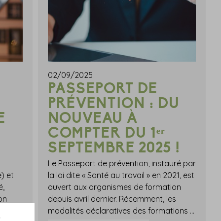
02/09/2025
PASSEPORT DE
PRÉVENTION : DU
E
NOUVEAU À
COMPTER DU 1ᵉʳ
SEPTEMBRE 2025 !
Le Passeport de prévention, instauré par
) et
la loi dite « Santé au travail » en 2021, est
é,
ouvert aux organismes de formation
ion
depuis avril dernier. Récemment, les
sociale des travailleurs indépendants activent des mesures d'urgence destinées aux employeurs et travailleurs indépendants dont l'activité a été affectée.Une aide de l'Urssaf pour les employeursConsciente des perturbations d'activité occasionnées par les intempéries en Franche-Comté et par l'incendie dans l'Aude, l'Urssaf fait savoir qu'elle pourra accorder des reports de paiement des cotisations par l'octroi de délais supplémentaires.Ainsi, les pénalités et majorations de retard dues dans ce cadre feront l'objet d'une remise.Si vous souhaitez en bénéficier, il vous suffit de contacter l'Urssaf, via votre espace personnel ou par téléphone au 3957.Une aide de l'Urssaf pour les travailleurs indépendants et praticiens auxiliaires médicauxComme pour les employeurs, les travailleurs indépendants victimes des intempéries peuvent bénéficier de ce même report de paiement des cotisations.Là encore, il suffit de contacter l'Urssaf, via son espace personnel ou par téléphone au 3698.Par ailleurs, ils peuvent faire appel au conseil de la protection sociale des travailleurs indépendants (CPSTI) qui met une aide financière en place.Pour mémoire, cette aide financière, appelée « fonds Catastrophes et Intempéries », permet d'accompagner les travailleurs indépendants actifs qui se trouvent dans une situation temporairement compliquée rendant difficile le paiement des cotisations et contributions sociales.Sous réserve de respecter les critères du référentiel CPSTI, les bénéficiaires pourront obtenir jusqu'à 2 000 € dans un délai de 8 jours à compter de la réception du formulaire.Notez toutefois qu'en raison de demandes massives, le délai de traitement peut être plus long, sans toutefois dépasser les 15 jours.Enfin, les praticiens et auxiliaires médicaux peuvent également bénéficier d'un report des échéances de cotisations grâce à la mise en place d'un délai de paiement.Les modalités de mise en place de l'aide d'action sociale sont à retrouver auprès de :la Carmf pour les médecins ;la CARCDSF pour les chirurgiens-dentistes ou sages-femmes ;la CARPIMKO pour les infirmiers libéraux, kinésithérapeutes, orthophonistes, orthoptistes ou pédicures-podologues. Sources : Actualité de l'urssaf.fr « L'Urssaf et le CPSTI aux côtés des entrepreneurs victimes des incendies et intempéries », publiée le 20 août 2025Intempéries et incendie : l'Urssaf active des mesures d'urgence ! - © Copyright WebLex
modalités déclaratives des formations qui y sont associées viennent d'être détaillées. Revue de détail sur les formations concernées, les délais applicables et l'entrée en vigueur de ces nouvelles obligations…Passeport prévention : de nouvelles obligations déclaratives à connaîtreQuelles sont les modalités de déclaration et de vérification par l'employeur des formations SST ?Pour rappel, le « Passeport de prévention » est un dispositif numérique nominatif permettant de garantir, fiabiliser et regrouper en un seul lieu sécurisé toutes les données concernant les formations et qualifications en santé et sécurité au travail (SST) d'un travailleur ou demandeur d'emploi.Selon les cas, la loi prévoit que le Passeport soit renseigné par l'employeur, le salarié détenteur ou l'organisme de formation.Depuis le 1er septembre 2025, les organismes de formation doivent obligatoirement déclarer les formations qu'ils ont délivrées en santé et sécurité au travail pour le compte d'un employeur ou d'un stagiaire.Dès le 1er trimestre 2026, cette obligation déclarative s'appliquera aux employeurs ayant délivré des formations en interne à leurs salariés.Quelles sont les formations concernées par l'obligation déclarative ?Doivent être déclarées au titre du Passeport de prévention les formations qui répondent cumulativement à 3 conditions, à savoir celles qui :répondent à un objectif de prévention de risques professionnels ou à l'obligation générale de formation des travailleurs ;donnent lieu à la délivrance d'une attestation de formation ou d'un justificatif de réussite au titulaire d'un CPF qui en a bénéficié ;permettent la mobilisation de connaissances et compétences acquises ou développées lors de la formation et transférables à tout autre poste de travail exposant à des risques professionnels similaires à ceux présents sur le poste de travail occupé par le travailleur à la date de la formation.Si, à terme, toutes les catégories de formation en santé et sécurité éligibles devront être déclarées au sein du Passeport de prévention, pour l'heure, seules les formations obligatoires encadrées par la réglementation et celles encadrant des postes de travail nécessitant une autorisation ou une habilitation de l'employeur sont concernées.Pour les organismes de formation, cette obligation restreinte à ces 2 types de formations débute à partir du 1er septembre 2025 et s'appliquera jusqu'au 30 juin 2026.Côté employeur, cette obligation entrera en vigueur dès l'ouverture de leur espace déclaratif (attendue au 1er trimestre 2026) jusqu'au 30 septembre 2026.Certaines formations sont exclues du champ d'application du dispositif et ne donnent donc pas lieu à une obligation de déclaration. C'est le cas pour :les formations de formateurs leur permettant de dispenser des formations relatives à la prévention des risques professionnels ;les formations en santé, sécurité et conditions de travail des élus du CSE ;les formations à la sécurité relatives aux conditions d'exécution du travail s'agissant des comportements et gestes les plus sûrs, les modes opératoires retenus ou encore le fonctionnement des dispositifs de protection et de secours et les motifs de leur emploi ;les formations permettant d'assurer la sécurité des personnes et des biens à l'exception de la formation de sauveteur secouriste du travail et des formations complémentaires à des formations relatives à la protection des personnes ou des biens visant à développer des connaissances et compétences particulières permettant d'intervenir dans des situations exposant à des risques professionnels spécifiques ;les formations de préventeurs, à l'exception des formations complémentaires particulières telles que celles de salariés compétents pour s'occuper des activités de protection et de prévention des risques professionnels de l'entreprise, de personnes compétentes en radioprotection ou de conseillers à la prévention hyperbare.Quel délai pour la déclaration et pour la vérificationundefinedcorrection de la déclaration ?À compter du 1er septembre 2025, le délai pour répondre à cette nouvelle obligation déclarative des formations via le passeport de prévention dépendra de l'auteur de la déclaration.Si la formation est déclarée par l'employeur (lorsqu'elle est dispensée en interne par l'entreprise) et qu'elle donne lieu à une attestation de formation, ce dernier doit déclarer la formation dispensée en interne dans un délai de 6 mois maximum suivant la fin du trimestre au cours duquel elle s'est achevée.Côté organisme de formation, l'obligation déclarative devra être honorée avant l'échéance d'un délai de 3 mois suivant la fin du trimestre au cours duquel la formation s'est terminée, dans le cas où elle donne lieu à une attestation de formation.Point important : dans le cas où la formation donne lieu à un justificatif de réussite, ce n'est pas la date de fin de formation qui est prise en compte pour apprécier ces délais de 3 ou 6 mois, mais la date du début de validité du justificatif de réussite.Notez que ces mêmes délais s'appliquent concernant la vérification par les employeurs des formations déclarées par les organismes de formation. Dans cet intervalle, l'employeur peut ainsi demander à l'organisme de formation de modifier ou de compléter la déclaration effectuée.En cas de carence de l'organisme de formation dans le cadre de cette obligation déclarative, l'employeur devra renseigner la formation dans un délai prolongé de 9 mois, suivant l'expiration du délai qui était imparti à l'organisme de formation pour honorer ses obligations.Attention : à titre transitoire et jusqu'à la mise à disposition prochaine d'une fonctionnalité permettant la déclaration des formations en masse (qui ne pourra pas intervenir après le 31 décembre 2026), un délai supplémentaire de 3 mois est appliqué aux délais qui s'imposent à la déclaration et à la vérification de ces déclarations.Au cas particulier et pour toutes les formations achevées entre le 1er et le 30 septembre 2025 (ou dont la validité du justificatif de réussite débute entre ces dates), les obligations déclaratives devront être honorées avant le 1er juillet 2026 par les organismes de formation.Ces déclarations pourront faire l'objet de vérification par l'employeur avant le 1er octobre 2026. Sources : Décret no 2025-748 du 1er août 2025 précisant les modalités de déclaration des formations en santé et sécurité au travail par les organismes de formation et les employeurs dans le passeport de préventionPortail d'information du passeport de prévention : « Décret du 1er août 2025 : quelles modalités de déclaration », mis en ligne le 4 août 2025.Passeport de prévention : du nouveau à compter du 1ᵉʳ septembre 2025 ! - © Copyright WebLex