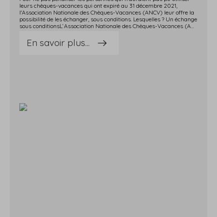
leurs chèques-vacances qui ont expiré au 31 décembre 2021,
l'Association Nationale des Chèques-Vacances (ANCV) leur offre la
possibilité de les échanger, sous conditions. Lesquelles ? Un échange
sous conditionsL‘Association Nationale des Chèques-Vacances (ANCV) propose d'échanger les chèques-vacances non utilisés d'un montant égal ou supérieur à 30 €, émis en 2019 et qui ont expiré au 31 décembre 2021.Notez que les chèques visés sont :les Chèques-Vacances Classic ou papier ;les E-Chèques-Vacances ;les Coupons Sport.Cette possibilité d'échange n'est offerte que jusqu'au 31 mars 2022. Notez qu'à l'issue de l'échange, les chèques remis seront valables jusqu'au 31 décembre 2023.Vous pouvez faire votre demande d'échange ici.Source : Actualité de service-public du 8 février 2022Chèques-vacances périmés : les vacances continuent ? © Copyright WebLex - 2022
En savoir plus...