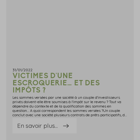
31/01/2022
VICTIMES D'UNE
ESCROQUERIE… ET DES
IMPÔTS ?
Les sommes versées par une société à un couple d'investisseurs
privés doivent-elle être soumises à l'impôt sur le revenu ? Tout va
dépendre du contexte et de la qualification des sommes en
question… A quoi correspondent les sommes versées ?Un couple
conclut avec une société plusieurs contrats de prêts participatifs, destinés à financer des campagnes publicitaires télévisuelles, en contrepartie desquels ils pouvaient espérer une rémunération des sommes prêtées (fixée entre 8 et 30 % selon le contrat).Pendant quelques années, la société leur a versé des sommes d'argent qui ont été soumises à l'impôt sur le revenu dans la catégorie des revenus de capitaux mobiliers, l'administration considérant qu'elles correspondaient aux intérêts générés par les investissements du couple.Sauf que le couple va finir par découvrir qu'il a en réalité été victime d'une escroquerie du type « pyramide de Ponzi ».Le gérant de la société a, en effet, reconnu avoir commis une escroquerie qui consistait à emprunter des sommes d'argent, non pas pour financer des campagnes publicitaires, mais pour rembourser les premiers investisseurs, jusqu'à l'effondrement du système.Lors de ces aveux, il a également avoué que les sommes versées au couple, présentées comme des intérêts de leurs investissements, correspondaient en fait à de simples remboursements de leurs investissements initiaux.Une circonstance qui fait dire au couple que ces sommes n'auraient pas dû être soumises à l'impôt… Ce que confirme le juge.Source : Arrêt de la Cour administrative d'appel de Paris du 23 décembre 2021, n°20PA02599Victimes d'une escroquerie… et des impôts ? © Copyright WebLex - 2022
En savoir plus...