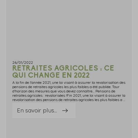
26/01/2022
RETRAITES AGRICOLES : CE
QUI CHANGE EN 2022
A la fin de l'année 2021, une loi visant à assurer la revalorisation des
pensions de retraites agricoles les plus faibles a été publiée. Tour
d'horizon des mesures que vous devez connaître… Pensions de
retraites agricoles : revalorisées !Fin 2021, une loi visant à assurer la
revalorisation des pensions de retraites agricoles les plus faibles a été publiée et prévoit, dès le 1er janvier 2022 :la création d'un montant unique de pension majorée de référence (PMR) pour tous les non-salariés agricoles (fixé actuellement à 699,07 €) ;le renforcement de l'information des assurés sur l'ASPA ;la limitation du statut de conjoint collaborateur de chef d'exploitation ou d'entreprise agricole à 5 ans dans le but d'inciter les personnes concernées à privilégier un statut plus protecteur (salarié ou co-exploitant).Source : Loi n° 2021-1679 du 17 décembre 2021 visant à assurer la revalorisation des pensions de retraites agricoles les plus faiblesRetraites agricoles : ce qui change en 2022 © Copyright WebLex - 2022
En savoir plus...