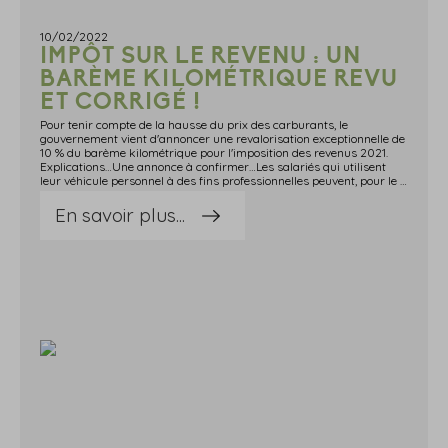
10/02/2022
IMPÔT SUR LE REVENU : UN
BARÈME KILOMÉTRIQUE REVU
ET CORRIGÉ !
Pour tenir compte de la hausse du prix des carburants, le
gouvernement vient d'annoncer une revalorisation exceptionnelle de
10 % du barème kilométrique pour l'imposition des revenus 2021.
Explications…Une annonce à confirmer…Les salariés qui utilisent
leur véhicule personnel à des fins professionnelles peuvent, pour le calcul de leur impôt sur le revenu, opter pour la déduction au titre des frais réels de déplacement.Deux choix s'offrent alors à eux :ils peuvent tenir compte des frais effectivement payés au titre du carburant, du stationnement, de l'assurance, etc., au prorata de l'utilisation professionnelle du véhicule ;ou ils peuvent utiliser le barème fiscal (appelé « barème kilométrique »), qui établit forfaitairement un coût d'utilisation du véhicule au kilomètre.A ce sujet, le gouvernement vient d'annoncer que pour l'imposition des revenus 2021, le barème kilométrique sera revalorisé de 10 %.Notez que ce barème kilométrique revalorisé servira aussi de référence pour la détermination du montant des indemnités forfaitaires kilométriques versées par les employeurs aux salariés qui utilisent leur véhicule personnel dans le cadre de déplacements professionnels.Pour finir, dès 2023, ce barème devrait faire l'objet d'une indexation automatique pour une meilleure prise en compte de l'évolution des coûts du carburant.Source : Communiqué de presse du ministère de l'économie, des finances et de la relance du 3 février 2022, n°1981Impôt sur le revenu : un barème kilométrique revu et corrigé ! © Copyright WebLex - 2022
En savoir plus...