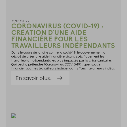
31/01/2022
CORONAVIRUS (COVID-19) :
CRÉATION D'UNE AIDE
FINANCIÈRE POUR LES
TRAVAILLEURS INDÉPENDANTS
Dans le cadre de la lutte contre la covid-19, le gouvernement a
décidé de créer une aide financière visant spécifiquement les
travailleurs indépendants les plus impactés par la crise sanitaire.
Qui peut y prétendre ?Coronavirus (COVID-19) : quel soutien
financier pour les travailleurs indépendants ?Les travailleurs indépendants, y compris les micro-entrepreneurs, des secteurs de l'hôtellerie, de la restauration, du monde de la nuit, de l'évènementiel et des agences de voyage vont pouvoir bénéficier d'une aide financière exceptionnelle (AFE).Pour cela, il faut que leur l'activité soit particulièrement affectée par la situation sanitaire (plus de 50 % de perte de chiffre d'affaires).Les travailleurs indépendants et micro-entrepreneurs pourront en faire la demande sur les sites Web suivants :https:undefinedundefinedwww.urssaf.frundefinedportailundefinedhome.html ;https:undefinedundefinedwww.secu-independants.frundefined ;https:undefinedundefinedwww.autoentrepreneur.urssaf.frundefinedportailundefinedaccueil.html.L'aide financière est ouverte aux travailleurs indépendants et micro-entrepreneurs qui ne bénéficient pas de l'aide coûts fixes et qui subissent une perte d'activité comparable à celle qui ouvre droit à ce dispositif.Le montant de l'aide peut être adapté en fonction de la fragilité de leur situation.Source : Communiqué de presse du ministère de l'Economie du 28 janvier 2022, n° 1954Coronavirus (COVID-19) : création d'une aide financière pour les travailleurs indépendants © Copyright WebLex - 2022
En savoir plus...