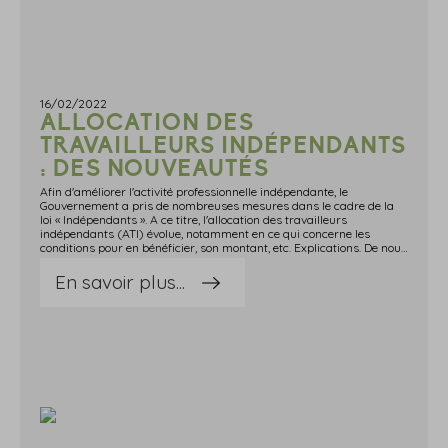
16/02/2022
ALLOCATION DES
TRAVAILLEURS INDÉPENDANTS
: DES NOUVEAUTÉS
Afin d'améliorer l'activité professionnelle indépendante, le
Gouvernement a pris de nombreuses mesures dans le cadre de la
loi « Indépendants ». A ce titre, l'allocation des travailleurs
indépendants (ATI) évolue, notamment en ce qui concerne les
conditions pour en bénéficier, son montant, etc. Explications. De nouvelles conditions pour en bénéficierPour rappel, l'allocation des travailleurs indépendants (ATI) est une allocation forfaitaire à destination des travailleurs indépendants qui subissent une perte d'activité.Pour l'heure, elle ne concerne que les travailleurs :qui étaient indépendants au titre de leur dernière activité ;remplissant un certain nombre de conditions (ressources, durée antérieure d'activité, etc.) et :○ dont l'entreprise a fait l'objet d'un jugement d'ouverture de liquidation judiciaire (à l'exception de certains cas) ;○ ou dont l'entreprise a fait l'objet d'une procédure de redressement judiciaire (lorsque l'adoption du plan de redressement est subordonnée par le tribunal au remplacement du dirigeant).A compter du 1er mars 2022, les travailleurs indépendants dont l'entreprise, qui n'était pas viable économiquement, a cessé totalement et définitivement son activité, pourront également bénéficier de l'ATI.Notez que le caractère non viable de l'activité est attesté par un tiers de confiance désigné dans des conditions qui doivent être définies par un décret, non encore paru à ce jour.De plus, toujours à compter du 1er mars 2022, si le montant forfaitaire de l'ATI est supérieur au montant moyen mensuel des revenus de l'activité antérieure, elle sera réduite en conséquence (sans pour autant que son montant soit inférieur à un montant fixé par un décret, non encore paru à ce jour).Enfin, les travailleurs indépendants qui auraient déjà bénéficié de cette ATI au titre d'une activité antérieure et qui ont cessé d'en bénéficier devront respecter un délai de 5 ans, à compter du 1er mars 2022, avant d'en bénéficier à nouveau.Source : Loi n° 2022-172 du 14 février 2022 en faveur de l'activité professionnelle indépendante (article 11)Allocation des travailleurs indépendants : des nouveautés © Copyright WebLex - 2022
En savoir plus...