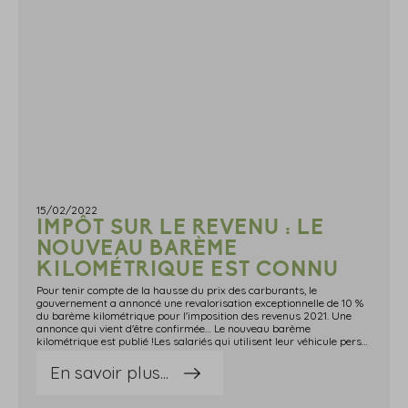
15/02/2022
IMPÔT SUR LE REVENU : LE
NOUVEAU BARÈME
KILOMÉTRIQUE EST CONNU
Pour tenir compte de la hausse du prix des carburants, le
gouvernement a annoncé une revalorisation exceptionnelle de 10 %
du barème kilométrique pour l'imposition des revenus 2021. Une
annonce qui vient d'être confirmée… Le nouveau barème
kilométrique est publié !Les salariés qui utilisent leur véhicule personnel à des fins professionnelles peuvent, pour le calcul de leur impôt sur le revenu, opter pour la déduction au titre des frais réels de déplacement.Deux choix s'offrent alors à eux :ils peuvent tenir compte des frais effectivement payés au titre du carburant, du stationnement, de l'assurance, etc., au prorata de l'utilisation professionnelle du véhicule ;ou ils peuvent utiliser le barème fiscal (appelé « barème kilométrique »), qui établit forfaitairement un coût d'utilisation du véhicule au kilomètre.A ce sujet, le gouvernement avait annoncé, début février 2022, que le barème kilométrique serait revalorisé de 10 % dès l'imposition des revenus 2021.Une annonce confirmée par la publication officielle du nouveau barème kilométrique, que vous pouvez retrouver ici.Source : Arrêté du 1er février 2022 fixant le barème forfaitaire permettant l'évaluation des frais de déplacement relatifs à l'utilisation d'un véhicule par les bénéficiaires de traitements et salaires optant pour le régime des frais réels déductiblesImpôt sur le revenu : le nouveau barème kilométrique est connu © Copyright WebLex - 2022
En savoir plus...