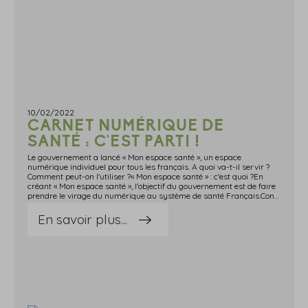
10/02/2022
CARNET NUMÉRIQUE DE
SANTÉ : C'EST PARTI !
Le gouvernement a lancé « Mon espace santé », un espace
numérique individuel pour tous les français. A quoi va-t-il servir ?
Comment peut-on l'utiliser ?« Mon espace santé » : c'est quoi ?En
créant « Mon espace santé », l'objectif du gouvernement est de faire
prendre le virage du numérique au système de santé Français.Concrètement, « Mon espace santé » est un espace numérique individuel mis à la disposition des Français pour permettre à chaque citoyen de stocker ses informations médicales et de les partager avec les professionnels de santé qui les soignent.Cet espace numérique comporte 4 rubriques :le dossier médical partagé (DMP) : c'est le « carnet de santé en ligne » qui permet de stocker les informations de façon sécurisée (traitements, résultats d'examens, antécédents médicaux, comptes-rendus d'hospitalisation, etc.) et de les partager avec les professionnels de santé pour améliorer le suivi médical, en particulier en cas d'urgence ; il n'est consultable que par les professionnels de santé autorisés ;l'agenda de santé : il permet d'enregistrer tous les rendez-vous médicaux passés et à venir et de recevoir des rappels personnalisés pour les vaccins et dépistages recommandés ;la messagerie sécurisée : elle permet de recevoir des informations personnelles en toute confidentialité en provenance de l'équipe de soins du patient ;l'accès à des applications utiles pour la santé, sélectionnées et certifiées par l'État et rassemblées dans un catalogue ; ces applications seront développées par des acteurs publics ou privés dans les domaines de la santé et du bien-être.Source : https:undefinedundefinedwww.gouvernement.frundefinedun-carnet-de-sante-numerique-pour-un-meilleur-parcours-de-soinsCarnet numérique de santé : c'est parti ! © Copyright WebLex - 2022
En savoir plus...