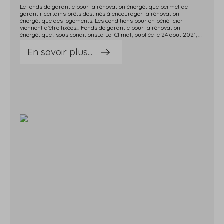
Le fonds de garantie pour la rénovation énergétique permet de
garantir certains prêts destinés à encourager la rénovation
énergétique des logements. Les conditions pour en bénéficier
viennent d'être fixées... Fonds de garantie pour la rénovation
énergétique : sous conditionsLa Loi Climat, publiée le 24 août 2021, est venue aménager les modalités de remboursement des prêts « avance mutation » qui sont destinés à encourager la rénovation énergétique des logements.Dans ce cadre, il est notamment prévu que le fonds de garantie pour la rénovation énergétique puisse garantir ce type de prêts.Les conditions de ressources pour les personnes qui souhaitent bénéficier de cette garantie, ainsi que les conditions dans lesquelles l'établissement prêteur peut bénéficier d'une avance du fonds viennent d'être fixées et sont disponibles ici.A toutes fins utiles, précisons que les prêts avance mutation ne peuvent pas servir à financer les besoins d'une activité professionnelle.Source : Décret n° 2021-1700 du 17 décembre 2021 relatif aux modalités d'intervention du fonds de garantie pour la rénovation énergétique, à l'amortissement des prêts avance mutation et au taux annuel effectif global applicable au prêt viager hypothécaireUn fonds de garantie pour encourager les travaux de rénovation énergétique © Copyright WebLex - 2022
En savoir plus...