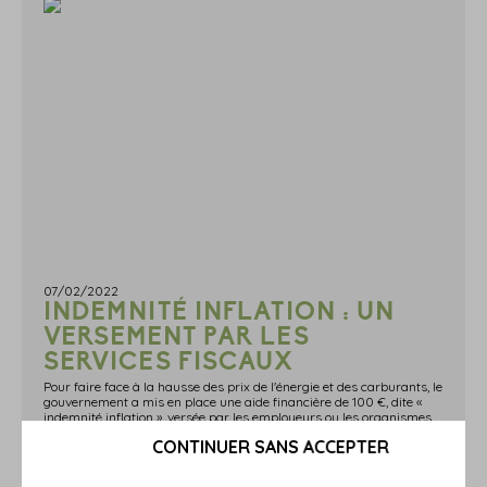
07/02/2022
INDEMNITÉ INFLATION : UN
VERSEMENT PAR LES
SERVICES FISCAUX
Pour faire face à la hausse des prix de l'énergie et des carburants, le
gouvernement a mis en place une aide financière de 100 €, dite «
indemnité inflation », versée par les employeurs ou les organismes
sociaux. Quid des personnes qui ne perçoivent que des revenus de
CONTINUER SANS ACCEPTER
source étrangère ? Un versement courant février 2022L'aide exceptionnelle de 100 €, dite « indemnité inflation » va profiter à de nombreux Français d'ici la fin du mois de février 2022.En principe, elle est versée par l'employeur, ou par les organismes chargés habituellement du versement des pensions et prestations sociales.Pour les personnes domiciliées fiscalement en France et qui ne perçoivent que des revenus de source étrangère imposables en France, le versement est effectué par la Direction Générale des Finances Publiques (DGFiP), toutes conditions par ailleurs remplies.Si vous êtes dans ce cas et si l'administration dispose de vos coordonnées bancaires, vous devez déjà avoir reçu, le 4 février 2022, un virement bancaire au libellé « INDEMN.INFLATION ».Dans le cas contraire, vous recevrez un chèque d'ici la mi-février 2022.A toutes fins utiles, l'administration fiscale a mis en ligne une foire aux questions pour répondre aux interrogations les plus fréquentes.Sources :Communiqué de presse du ministère de l'Économie, des finances et de la relance du 1er février 2022, n°1963Foire aux questions mise en ligne par l'administration fiscaleIndemnité inflation : un versement par les services fiscaux © Copyright WebLex - 2022
En savoir plus...