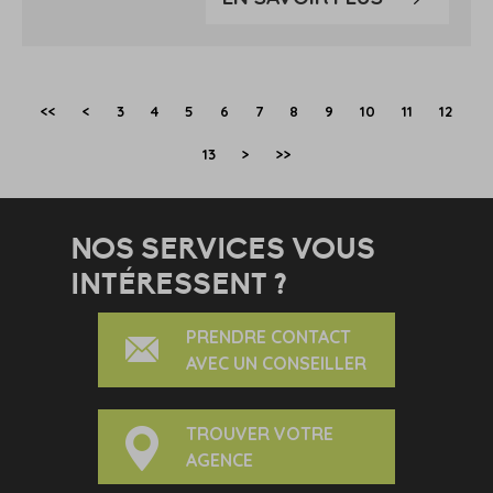
<<
<
3
4
5
6
7
8
9
10
11
12
13
>
>>
NOS SERVICES VOUS
INTÉRESSENT ?
PRENDRE CONTACT
AVEC UN CONSEILLER
TROUVER VOTRE
AGENCE