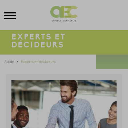
Menu
EXPERTS ET
DÉCIDEURS
/
Accueil
Experts et décideurs