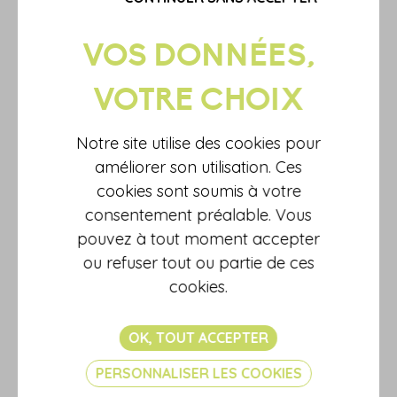
PROFESSIONNELLE D’UN
SALARIÉ EST-ELLE
RECONNUE ?
La demande de reconnaissance d’une maladie professionnelle
s’effectue, à l’initiative du salarié, auprès de la CPAM.
EN SAVOIR PLUS
Notre site utilise des cookies pour
améliorer son utilisation. Ces
cookies sont soumis à votre
consentement préalable. Vous
pouvez à tout moment accepter
ou refuser tout ou partie de ces
cookies.
OK, TOUT ACCEPTER
PERSONNALISER LES COOKIES