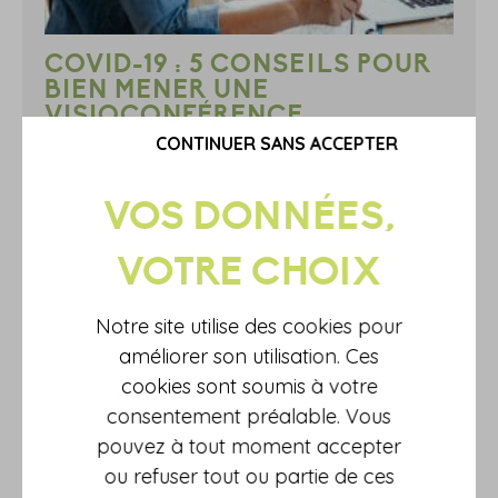
COVID-19 : 5 CONSEILS POUR
BIEN MENER UNE
VISIOCONFÉRENCE
CONTINUER SANS ACCEPTER
Échanger par écrans interposés suppose le respect de certaines
règles et renforce le rôle de l’animateur de la réunion.
EN SAVOIR PLUS
Notre site utilise des cookies pour
améliorer son utilisation. Ces
cookies sont soumis à votre
consentement préalable. Vous
pouvez à tout moment accepter
ou refuser tout ou partie de ces