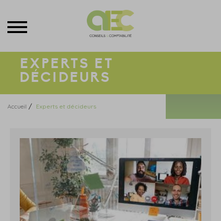
Menu
EXPERTS ET
DÉCIDEURS
/
Accueil
Experts et décideurs