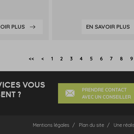
OIR PLUS
EN SAVOIR PLUS
<<
<
1
2
3
4
5
6
7
8
9
VICES VOUS
PRENDRE CONTACT
ENT ?
AVEC UN CONSEILLER
Mentions légales
Plan du site
Une réali