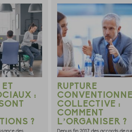
 ET
RUPTURE
OCIAUX :
CONVENTIONNE
 SONT
COLLECTIVE :
COMMENT
TIONS ?
L’ORGANISER ?
issance des
Depuis fin 2017, des accords de ru