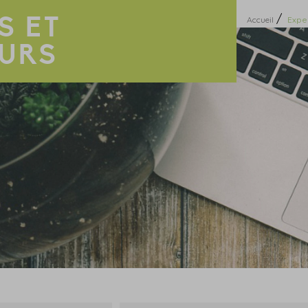
S ET
/
Accueil
Expe
URS