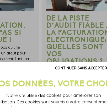
DE LA PISTE
SATION,
D’AUDIT FIABLE
PAS SI
LA FACTURATIO
É !
ÉLECTRONIQUE:
QUELLES SONT
t pas qu’une
VOS
i un atout pour
acement, facturer
OBLIGATIONS ?
 service client,
CONTINUER SANS ACCEPTER
Avec la transition numérique, les
s, mieux gérer votre
entreprises sont confrontées à de
nouveaux enjeux : garantir la conf
fiscale, la fiabilité du contrôle inte
la sécurité informatique.
Notre site utilise des cookies pour améliorer son
tilisation. Ces cookies sont soumis à votre consenteme
OIR PLUS
EN SAVOIR PLUS