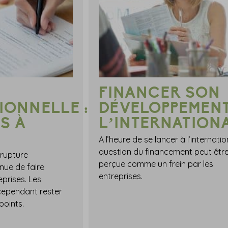
FINANCER SON
ONNELLE :
DÉVELOPPEMENT
S À
L’INTERNATION
A l’heure de se lancer à l’internation
question du financement peut êtr
 rupture
perçue comme un frein par les
nue de faire
entreprises.
eprises. Les
cependant rester
points.