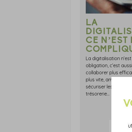
LA
DIGITALI
CE N’EST 
COMPLIQU
La digitalisation n’es
obligation, c’est auss
collaborer plus effic
plus vite, améliorer le
sécuriser les contrat
trésorerie...
u
EN SAV