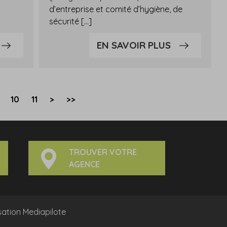
d’entreprise et comité d’hygiène, de
sécurité […]
EN SAVOIR PLUS
10
11
>
>>
TROUVER VOTRE
AGENCE
sation
Mediapilote