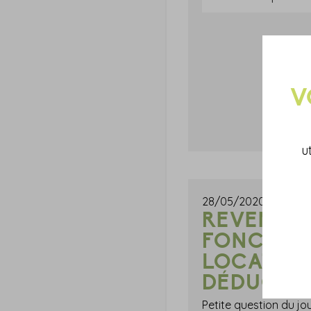
u
28/05/2020
REVENUS
FONCIERS 
LOCATION 
DÉDUCTIO
Petite question du jou