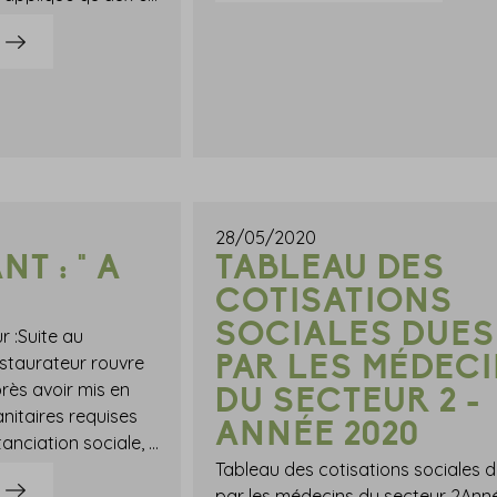
28/05/2020
T : " A
TABLEAU DES
COTISATIONS
SOCIALES DUES
r :Suite au
PAR LES MÉDEC
staurateur rouvre
rès avoir mis en
DU SECTEUR 2 -
nitaires requises
ANNÉE 2020
(port du masque, distanciation sociale, lavage des mains, etc.). Un midi, il accueille un groupe de 5 personnes qui aperçoivent un autre groupe de 4 personnes, déjà attablées, qu'elles connaissent : ces clients demandent au restaurateur s'ils peuvent rapprocher leur table pour déjeuner tous ensemble.Le restaurateur peut-il accepter ou doit-il refuser ?Il peut accepterIl doit refuserLa réponse n'est pas toujours celle que l'on croit...La bonne réponse est... Il doit refuserLes restaurants qui ont rouvert depuis le 2 juin 2020 doivent organiser l'accueil du public en respectant certaines conditions sanitaires.Parmi celles-ci, il est prévu qu'une même table ne peut regrouper que des personnes venant ensemble ou ayant réservé ensemble, dans la limite de 10 personnes.Par conséquent, 2 groupes de personnes qui ne sont pas venus ensemble, et qui n'ont pas procédé à la même réservation, ne peuvent pas se trouver ensemble à la même table, même s'ils sont moins de 10 au total.
Tableau des cotisations sociales 
par les médecins du secteur 2Ann