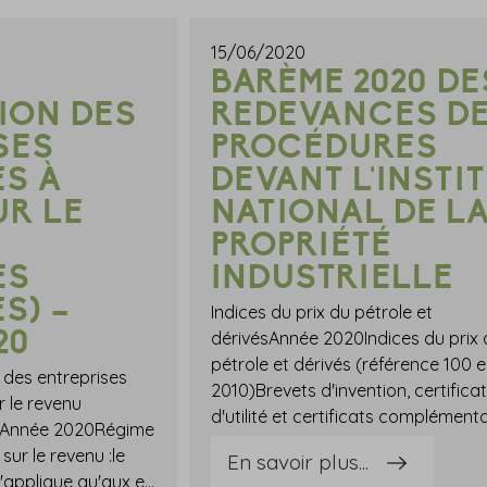
15/06/2020
BARÈME 2020 DE
TION DES
REDEVANCES D
SES
PROCÉDURES
S À
DEVANT L'INSTI
UR LE
NATIONAL DE L
PROPRIÉTÉ
ES
INDUSTRIELLE
S) –
Indices du prix du pétrole et
20
dérivésAnnée 2020Indices du prix 
pétrole et dérivés (référence 100 
 des entreprises
2010)Brevets d'invention, certifica
r le revenu
s)Année 2020Régime
sur le revenu :le
En savoir plus...
régime micro-BA ne s'applique qu'aux exploitants dont la moyenne des recettes est inférieure à 85 800 € sur les 3 dernières années ;le régime réel simplifié d'imposition s'applique aux exploitants dont la moyenne des recettes est comprise entre 85 800 et 365 000 € sur les 2 dernières années ;le régime réel normal s'applique aux exploitants dont la moyenne des recettes est supérieure à 365 000 € sur les 2 dernières années.Sources :Article 69 du code général des impôtsLoi de Finances pour 2020 du 28 décembre 2019, n°2019-1479