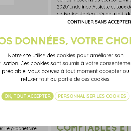
20201undefined Assiette et taux d
cotisationsTableau récapitulatif d
CONTINUER SANS ACCEPTER
En savoir plus...
Notre site utilise des cookies pour améliorer son
tilisation. Ces cookies sont soumis à votre consenteme
préalable. Vous pouvez à tout moment accepter ou
refuser tout ou partie de ces cookies.
27/05/2020
TABLEAU DES
OK, TOUT ACCEPTER
PERSONNALISER LES COOKIES
: PAS DE
COTISATIONS
= PAS DE
SOCIALES DUES
N ?
PAR LES EXPERT
COMPTABLES ET
r :Le propriétaire