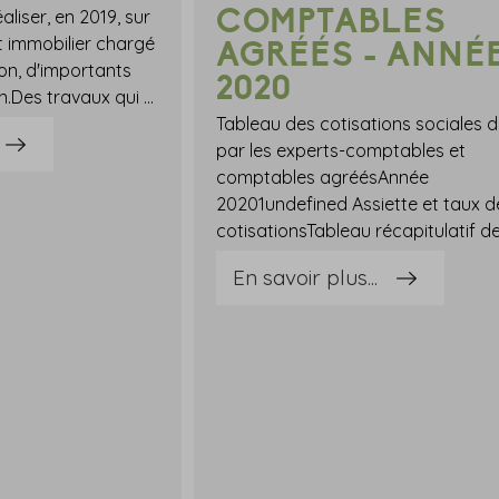
COMPTABLES
aliser, en 2019, sur
nt immobilier chargé
AGRÉÉS - ANNÉ
ion, d'importants
2020
travaux de rénovation.Des travaux qui se sont révélés payants puisqu'ils lui ont permis finalement de trouver un locataire à la fin de l'année.Au moment de remplir sa déclaration de revenus, il se demande s'il peut déduire, de ses revenus, les dépenses de travaux.Est-ce possible, sachant que la maison n'était pas louée au moment de leur réalisation ?OuiNonLa réponse n'est pas toujours celle que l'on croit...La bonne réponse est... OuiEn principe, pour qu'un propriétaire puisse déduire le montant des travaux réalisés de ses revenus fonciers, le logement doit être effectivement mis en location.Toutefois, la déduction des travaux réalisés avant la mise en location est possible dès lors que le propriétaire est en mesure de prouver qu'au moment de leur réalisation, il avait l'intention de louer le bien immobilier.Ici, le dirigeant avait bien l'intention de louer sa maison au moment de la réalisation des travaux, puisqu'il avait mandaté un agent immobilier en ce sens. Il pourra donc bien déduire le montant des travaux réalisés pour le calcul de ses revenus fonciers.
Tableau des cotisations sociales 
par les experts-comptables et
comptables agréésAnnée
20201undefined Assiette et taux d
En savoir plus...