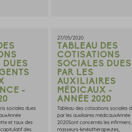
27/05/2020
DES
TABLEAU DES
ONS
COTISATIONS
 DUES
SOCIALES DUES
AGENTS
PAR LES
X
AUXILIAIRES
NCE -
MÉDICAUX -
20
ANNÉE 2020
ons sociales dues
Tableau des cotisations sociales 
rauxAnnée
par les auxiliaires médicauxAnnée
tte et taux des
2020Sont concernés les infirmiers,
capitulatif des
masseurs-kinésithérapeutes,