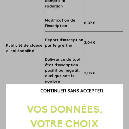
compris la
radiation
Modification de
8,07 €
l'inscription
Report d'inscription
3,04 €
Publicité de clause
par le greffier
d'inaliénabilité
Délivrance de tout
état d'inscription
positif ou négatif,
2,03 €
quel que soit le
nombre
d'inscriptions
CONTINUER SANS ACCEPTER
Certificat de
2,03 €
radiation
Inscription d'un protêt, y compris la
radiation :