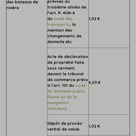
prévues au
des bateaux de
troisième alinéa de
rivière
l'art. R. 4124-6
du
code des
1,02 €
transports
, la
mention des
changements de
domicile élu
Acte de déclaration
de propriété faite
sous serment
devant le tribunal
de commerce prévu
4,03 €
à l'art. 101 du
code
du domaine public
fluvial et de la
navigation
intérieure
Dépôt de procès-
1,02 €
verbal de saisie