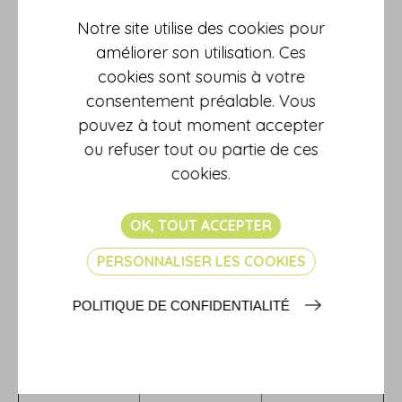
Notre site utilise des cookies pour
a) Montant des
améliorer son utilisation. Ces
sommes privilégiées
7,05 €
inférieur à 20
cookies sont soumis à votre
800,00 €
Publicité des
consentement préalable. Vous
protêts et des
pouvez à tout moment accepter
certificats de non-
b) Montant des
paiement des
ou refuser tout ou partie de ces
sommes privilégiées
31,20 €
chèques postaux
supérieur ou égal à
cookies.
20 800,00 €
OK, TOUT ACCEPTER
Délivrance d'un
extrait de registre
2,03 €
des protêts positif
PERSONNALISER LES COOKIES
ou négatif
POLITIQUE DE CONFIDENTIALITÉ
Inscription et la radiation d'un acte ou
jugement translatif, constitutif ou
déclaratif de propriété ou de droit réel
: