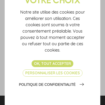
Cet avantage fiscal ne concerne que les locaux occupés à titre
de résidence principale.
Notre site utilise des cookies pour
En conséquence, les résidences secondaires, de même que les
améliorer son utilisation. Ces
locaux vacants, continueront à être soumis à taxation.
cookies sont soumis à votre
A toutes fins utiles, sachez que les impôts viennent de mettre en
ligne «
la brochure pratique impôts locaux 2021
», dont une
consentement préalable. Vous
partie est consacrée à la taxe d'habitation.
pouvez à tout moment accepter
Sources :
ou refuser tout ou partie de ces
Réponse ministérielle Herzog du 26 août 2021, Sénat,
cookies.
n°23287
Actualité publiée sur le site internet des impôts le 30 août
2021
OK, TOUT ACCEPTER
Résidence secondaire = taxe d'habitation ?
© Copyright WebLex
PERSONNALISER LES COOKIES
- 2021
POLITIQUE DE CONFIDENTIALITÉ
RETOUR