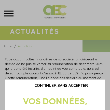
Menu
ACTUALITÉS
/
Accueil
Actualités
Face aux difficultés financières de sa société, un dirigeant a
décidé de ne pas se verser sa rémunération de décembre 2023,
qui a donc été inscrite, d'un point de vue comptable, au crédit
de son compte courant d'associé. Et, parce qu'il n'a pas « perçu
» cette rémunération, il ne l'a donc pas déclaré au moment de
remplir sa déclaration d'impôt sur le revenu en mai 2024. Sauf
CONTINUER SANS ACCEPTER
que l'administration fiscale voit les choses différemment : pour
elle, cette rémunération, même non versée, reste malgré tout «
disponible », donc imposable...
Qui a raison ?