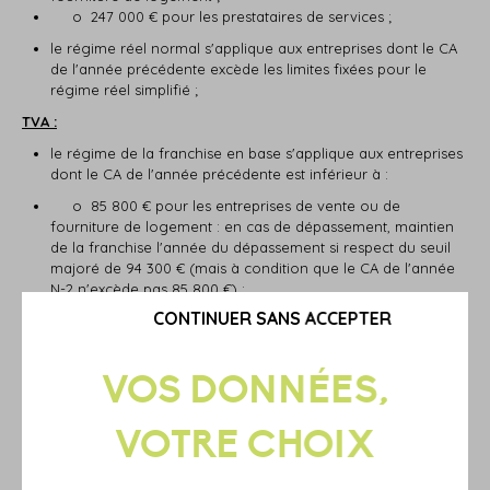
o 247 000 € pour les prestataires de services ;
le régime réel normal s'applique aux entreprises dont le CA
de l'année précédente excède les limites fixées pour le
régime réel simplifié ;
TVA :
le régime de la franchise en base s'applique aux entreprises
dont le CA de l'année précédente est inférieur à :
o 85 800 € pour les entreprises de vente ou de
fourniture de logement : en cas de dépassement, maintien
de la franchise l'année du dépassement si respect du seuil
majoré de 94 300 € (mais à condition que le CA de l'année
N-2 n'excède pas 85 800 €) ;
o 34 400 € pour les prestataires de services : en cas de
CONTINUER SANS ACCEPTER
dépassement, maintien de la franchise l'année du
dépassement si respect du seuil majoré de 36 500 € (mais à
condition que le CA de l'année N-2 n'excède pas 34 400 €) ;
le régime simplifié d'imposition s'applique aux entreprises ne
bénéficiant pas de la franchise en base, dont le CA de
l'année précédente est inférieur à :
o 818 000 € pour les entreprises de vente ou de