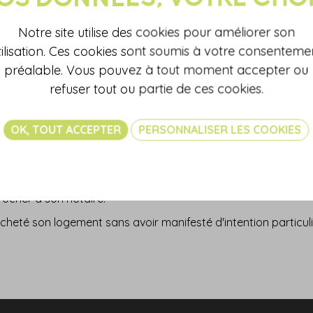
eté un logement pour l'occuper personnellement, décide quelq
erdit de le louer et contraint de reloger son locataire.
Notre site utilise des cookies pour améliorer son
peut pas être mis en location, car il ne respecte pas les cond
tilisation. Ces cookies sont soumis à votre consenteme
préalable. Vous pouvez à tout moment accepter ou
hat, le notaire ne l'a pas informé de l'impossibilité de louer 
refuser tout ou partie de ces cookies.
OK, TOUT ACCEPTER
PERSONNALISER LES COOKIES
 un bien pour l'occuper personnellement et qu'il décide, par la
eprocher à son notaire.
t acheté son logement sans avoir manifesté d'intention particu