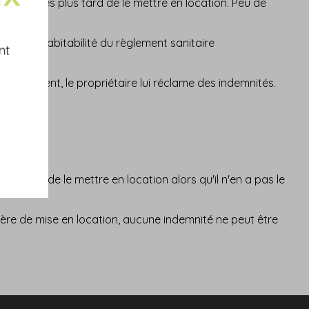
ues années plus tard de le mettre en location. Peu de
itions d'habitabilité du règlement sanitaire
nt
ce logement, le propriétaire lui réclame des indemnités.
 suite, de le mettre en location alors qu'il n'en a pas le
lière de mise en location, aucune indemnité ne peut être