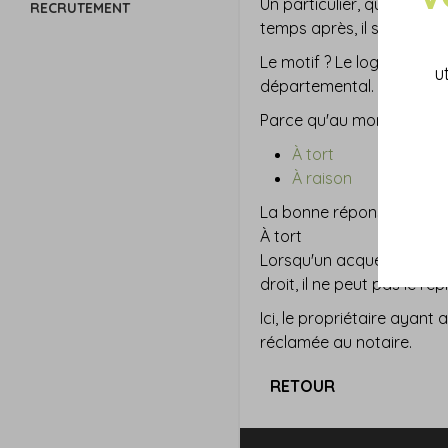
Un particulier, qui a ach
RECRUTEMENT
temps après, il se voit int
Le motif ? Le logement ne 
u
départemental.
Parce qu'au moment de l'ac
À tort
À raison
La bonne réponse est...
À tort
Lorsqu'un acquéreur achète
droit, il ne peut pas le r
Ici, le propriétaire ayan
réclamée au notaire.
RETOUR