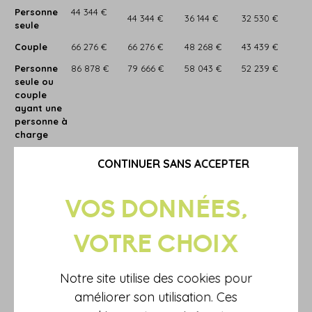
Personne
44 344 €
44 344 €
36 144 €
32 530 €
seule
Couple
66 276 €
66 276 €
48 268 €
43 439 €
Personne
86 878 €
79 666 €
58 043 €
52 239 €
seule ou
couple
ayant une
personne à
charge
Personne
103 727 €
95 427 €
70 073 €
63 066 €
CONTINUER SANS ACCEPTER
seule ou
couple
ayant deux
personnes
à charge
Personne
123 415 €
112 968 €
82 432 €
74 189 €
seule ou
couple
Notre site utilise des cookies pour
ayant trois
améliorer son utilisation. Ces
personnes
à charge