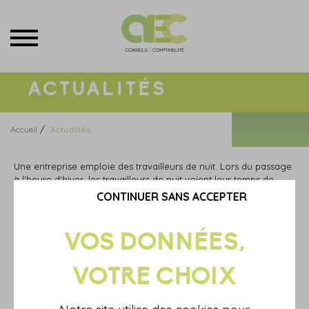
Menu
ACTUALITÉS
/
Accueil
Actualités
Une entreprise emploie des travailleurs de nuit. Lors du passage
à l'heure d'hiver, les travailleurs de nuit voient leur temps de
travail augmenté d'une heure.
CONTINUER SANS ACCEPTER
L'employeur s'interroge sur l'impact de cette heure de plus sur
la rémunération de ses salariés : doit-elle être payée comme
une heure supplémentaire ?
Oui
Non
La réponse n'est pas toujours celle que l'on croit...
La bonne réponse est...