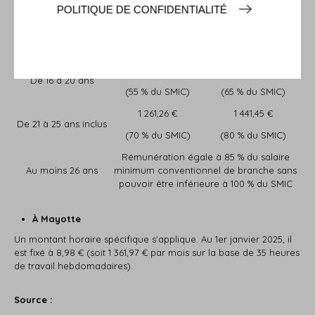
Qualification d'un
POLITIQUE DE CONFIDENTIALITÉ
Âge du salarié en
Qualification d'un
niveau égal ou
contrat de
niveau inférieur au
supérieur au bac
professionnalisation
bac professionnel
professionnel
991 €
1 171,18 €
De 16 à 20 ans
(55 % du SMIC)
(65 % du SMIC)
1 261,26 €
1 441,45 €
De 21 à 25 ans inclus
(70 % du SMIC)
(80 % du SMIC)
Rémunération égale à 85 % du salaire
Au moins 26 ans
minimum conventionnel de branche sans
pouvoir être inférieure à 100 % du SMIC
À Mayotte
Un montant horaire spécifique s'applique. Au 1er janvier 2025, il
est fixé à 8,98 € (soit 1 361,97 € par mois sur la base de 35 heures
de travail hebdomadaires).
Source :