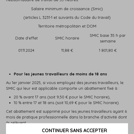
Salaire minimum de croissance (Smic)
(articles L 3231-1 et suivants du Code du travail)
Territoire métropolitain et DOM
SMIC base 35 h par
Date d'effet
SMIC horaire
semaine
01.11.2024
11,88 €
1 801,80 €
Pour les jeunes travailleurs de moins de 18 ans
Au 1er janvier 2025, si vous employez des jeunes travailleurs, le
SMIC qui leur est applicable comporte un abattement fixé à :
20 % avant 17 ans (soit 9,50 € pour le SMIC horaire),
10 % entre 17 et 18 ans (soit 10,69 € pour le SMIC horaire).
Cet abattement est supprimé pour les jeunes travailleurs ayant 6
mois de pratique professionnelle dans la branche d'activité dont
ils relèvent.
CONTINUER SANS ACCEPTER
Pour les apprentis dont le contrat d'apprentissage a