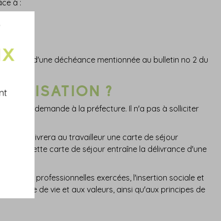
ce à :
ncapacité ou d'une déchéance mentionnée au bulletin no 2 du
ation.
LARISATION ?
nt
ossier de demande à la préfecture. Il n'a pas à solliciter
 préfet délivrera au travailleur une carte de séjour
larié ». Cette carte de séjour entraîne la délivrance d'une
 activités professionnelles exercées, l'insertion sociale et
nger au mode de vie et aux valeurs, ainsi qu'aux principes de