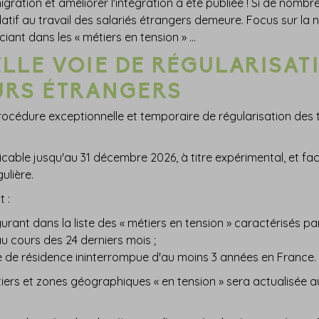
migration et améliorer l'intégration a été publiée ! Si de nomb
relatif au travail des salariés étrangers demeure. Focus sur la
iciant dans les « métiers en tension » …
LLE VOIE DE RÉGULARISATI
URS ÉTRANGERS
procédure exceptionnelle et temporaire de régularisation des t
able jusqu'au 31 décembre 2026, à titre expérimental, et facilit
ulière.
t :
urant dans la liste des « métiers en tension » caractérisés p
u cours des 24 derniers mois ;
de de résidence ininterrompue d'au moins 3 années en France.
iers et zones géographiques « en tension » sera actualisée au 