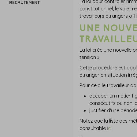
La loi pour contrôler l'im
RECRUTEMENT
constitutionnel, le volet 
travailleurs étrangers off
UNE NOUVE
TRAVAILLE
La loi crée une nouvelle 
tension ».
Cette procédure est applic
étranger en situation irrég
Pour cela le travailleur doi
occuper un métier fig
consécutifs ou non, a
justifier d'une pério
Notez que la liste des mét
consultable
ici
.