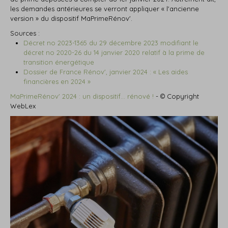
les demandes antérieures se verront appliquer « l'ancienne
version » du dispositif MaPrimeRénov'.
Sources :
Décret no 2023-1365 du 29 décembre 2023 modifiant le
décret no 2020-26 du 14 janvier 2020 relatif à la prime de
transition énergétique
Dossier de France Rénov', janvier 2024 : « Les aides
financières en 2024 »
MaPrimeRénov' 2024 : un dispositif… rénové !
- © Copyright
WebLex