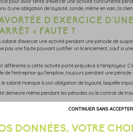
icencié pour avoir tenté d'exercer une activité concurrente pe
tenu à une obligation de loyauté, sonde, même en vain, la cli
 AVORTÉE D'EXERCICE D'UN
ARRÊT = FAUTE ?
 un salarié d'exercer une activité pendant une période de susp
e pas une faute pouvant justifier un licenciement, sauf si une
t différente si cette activité porte préjudice à l'employeur. C'
le de l'entreprise qui l'emploie, toujours pendant une période
 le salarié manque à son obligation de loyauté, laquelle impos
uté demeure même pendant les périodes où le contrat de trava
CONTINUER SANS ACCEPTER
intre est licencié pour faute grave par son employeur qui lui
êt maladie et alors que son contrat de travail était suspendu,
in de lui proposer ses services, pour son propre compte.