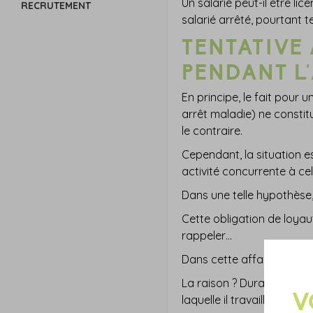
Un salarié peut-il être l
RECRUTEMENT
salarié arrêté, pourtant 
TENTATIVE
PENDANT L'
En principe, le fait pour
arrêt maladie) ne constitu
le contraire.
Cependant, la situation es
activité concurrente à cel
Dans une telle hypothèse,
Cette obligation de loya
rappeler…
Dans cette affaire, un pe
La raison ? Durant son arr
laquelle il travaillait af