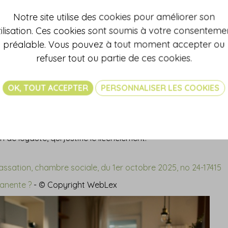
entative constitue un manquement à l'obligation de loyauté qui
Notre site utilise des cookies pour améliorer son
tilisation. Ces cookies sont soumis à votre consenteme
ié qui conteste son licenciement : certes, il a bien téléphoné 
préalable. Vous pouvez à tout moment accepter ou
in de son contrat, puisqu'il envisageait de démissionner.
refuser tout ou partie de ces cookies.
alarié n'a pas véritablement exercé d'activité concurrente à c
OK, TOUT ACCEPTER
PERSONNALISER LES COOKIES
ainc pas le juge, qui donne raison à l'employeur : le salarié,
dant les périodes de suspension de son contrat, a ici manqué
e d'exercice d'une activité concurrente à celle de son employ
de loyauté, qui justifie le licenciement.
assation, chambre sociale, du 1er octobre 2025, no 24-17415
manente ?
- © Copyright WebLex