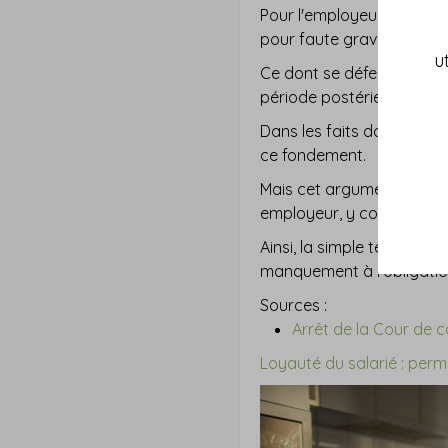
Pour l'employeur, cette t
pour faute grave !
u
Ce dont se défend le salar
période postérieure à la f
Dans les faits donc, le s
ce fondement.
Mais cet argument ne conv
employeur, y compris pen
Ainsi, la simple tentativ
manquement à l'obligation 
Sources :
Arrêt de la Cour de c
Loyauté du salarié : per