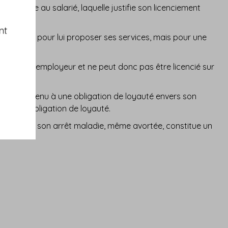
 incombe au salarié, laquelle justifie son licenciement
nt
à ce client pour lui proposer ses services, mais pour une
elle de son employeur et ne peut donc pas être licencié sur
 qui reste tenu à une obligation de loyauté envers son
 à son obligation de loyauté.
eur pendant son arrêt maladie, même avortée, constitue un