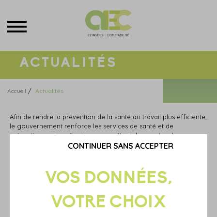
Menu
ACTUALITÉS
/
Accueil
Actualités
Afin de rendre la prévention de la santé au travail plus efficiente,
le gouvernement renforce les services de santé et de
prévention au travail en leur permettant de recruter des
infirmiers de santé au travail. Explications…
CONTINUER SANS ACCEPTER
FOCUS SUR LES INFIRMIERS EN
SANTÉ AU TRAVAIL
A partir du 31 mars 2022, des infirmiers de santé au travail
pourront être recrutés par les services de prévention et de santé