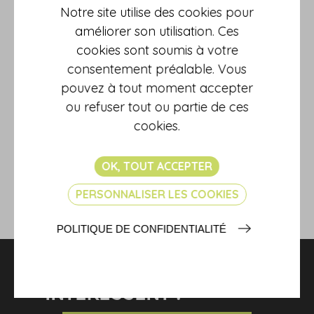
au travail, suivant des modalités qui seront fixées par décret
Notre site utilise des cookies pour
(non encore paru à ce jour).
améliorer son utilisation. Ces
Ces derniers devront :
cookies sont soumis à votre
soit être diplômés d'Etat ;
consentement préalable. Vous
soit disposer de l'autorisation d'exercer sans limitation.
pouvez à tout moment accepter
Dans tous les cas, ils devront bénéficier d'une formation
spécifique en santé au travail.
ou refuser tout ou partie de ces
Source
: Loi n° 2021-1018 du 2 août 2021 pour renforcer la
cookies.
prévention en santé au travail, article 34
Loi santé au travail : « bienvenue aux infirmiers de santé au
OK, TOUT ACCEPTER
travail ! »
© Copyright WebLex - 2021
PERSONNALISER LES COOKIES
RETOUR
POLITIQUE DE CONFIDENTIALITÉ
NOS SERVICES VOUS
INTÉRESSENT ?