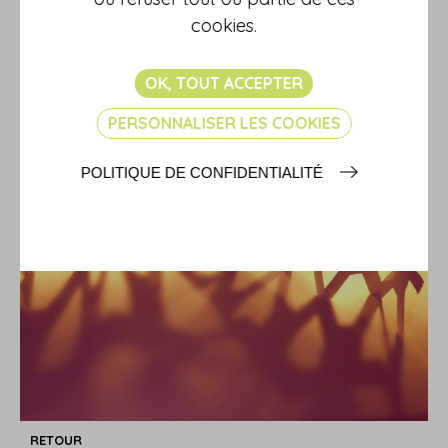
disciplinaire doit donc être annulée !
cookies.
Sources :
Arrêt de la Cour de cassation, chambre sociale, 14 juin 2023,
OK, TOUT ACCEPTER
n° 21-23461
La DRH d'une association peut-elle sanctionner un salarié ?
- ©
PERSONNALISER LES COOKIES
Copyright WebLex
POLITIQUE DE CONFIDENTIALITÉ
RETOUR