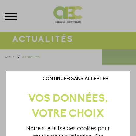
Menu
ACTUALITÉS
/
Accueil
Actualités
Un étudiant de 19 ans décide de travailler 2 mois pendant l'été.
CONTINUER SANS ACCEPTER
Parce qu'il est rattaché fiscalement au foyer de ses parents, ces
derniers s'inquiètent quant aux conséquences fiscales de ces 2
mois de salaire sur le montant de leur impôt sur le revenu.
Les revenus de ce job d'été seront-ils imposables ?
Oui
Non
Notre site utilise des cookies pour
La bonne réponse est...
Non