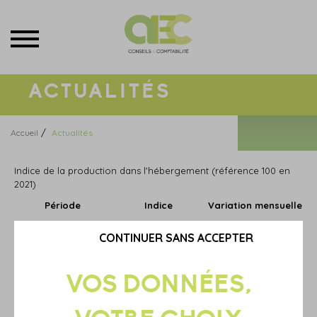
Menu
ACTUALITÉS
/
Accueil
Actualités
Indice de la production dans l'hébergement (référence 100 en
2021)
Période
Indice
Variation mensuelle
Janvier 2025
174,4
+ 1,5 %
CONTINUER SANS ACCEPTER
Février 2025
171,6
- 1,3 %
Mars 2025
171,8
+ 0,3 %
Avril 2025
177,6
+ 1,8 %
Mai 2025
180,2
+ 0,9 %