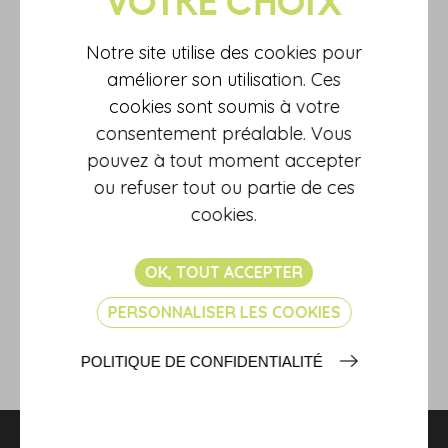
Juin 2025
177,1
- 1,1 %
Notre site utilise des cookies pour
Juillet 2025
173,5
- 1,2 %
améliorer son utilisation. Ces
Août 2025
174,6
+ 0,2 %
cookies sont soumis à votre
Septembre 2025
173,8
+ 0,1 %
consentement préalable. Vous
Octobre 2025
175,1
+ 0,6 %
pouvez à tout moment accepter
Novembre 2025
177,6
+ 1,0 %
ou refuser tout ou partie de ces
cookies.
Décembre 2025
184,5
+ 2,9 %
OK, TOUT ACCEPTER
Source :
PERSONNALISER LES COOKIES
Indice de production dans les services – Décembre 2025
(insee.fr)
POLITIQUE DE CONFIDENTIALITÉ
RETOUR