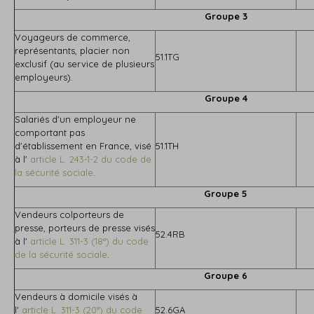
Groupe 3
Voyageurs de commerce,
représentants, placier non
51.1TG
exclusif (au service de plusieurs
employeurs).
Groupe 4
Salariés d'un employeur ne
comportant pas
d'établissement en France, visé
51.1TH
à l'
article L. 243-1-2 du code de
la sécurité sociale
.
Groupe 5
Vendeurs colporteurs de
presse, porteurs de presse visés
52.4RB
à l'
article L. 311-3 (18°) du code
de la sécurité sociale
.
Groupe 6
Vendeurs à domicile visés à
l'
article L. 311-3 (20°) du code
52.6GA