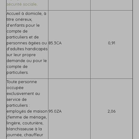
sécurité sociale
.
Accueil à domicile, à
titre onéreux,
d'enfants pour le
compte de
particuliers et de
personnes âgées ou
85.3CA
0,91
d'adultes handicapés
sur leur propre
demande ou pour le
compte de
particuliers.
Toute personne
occupée
exclusivement au
service de
particuliers :
employés de maison
95.0ZA
2,06
(femme de ménage,
lingère, couturière,
blanchisseuse à la
journée, chauffeur