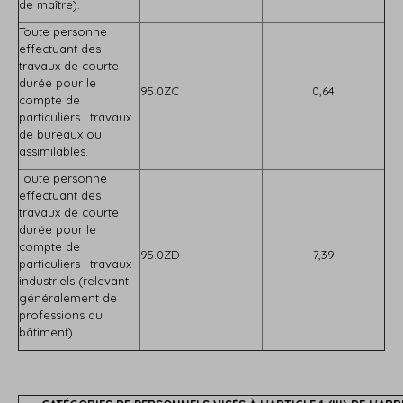
de maître).
Toute personne
effectuant des
travaux de courte
durée pour le
95.0ZC
0,64
compte de
particuliers : travaux
de bureaux ou
assimilables.
Toute personne
effectuant des
travaux de courte
durée pour le
compte de
95.0ZD
7,39
particuliers : travaux
industriels (relevant
généralement de
professions du
bâtiment).