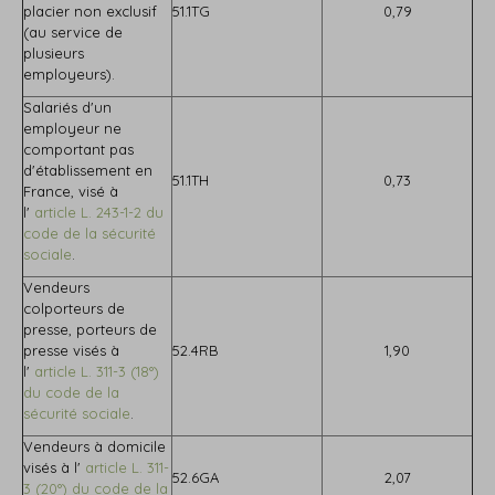
placier non exclusif
51.1TG
0,79
(au service de
plusieurs
employeurs).
Salariés d'un
employeur ne
comportant pas
d'établissement en
51.1TH
0,73
France, visé à
l'
article L. 243-1-2 du
code de la sécurité
sociale
.
Vendeurs
colporteurs de
presse, porteurs de
presse visés à
52.4RB
1,90
l'
article L. 311-3 (18°)
du code de la
sécurité sociale
.
Vendeurs à domicile
visés à l'
article L. 311-
52.6GA
2,07
3 (20°) du code de la