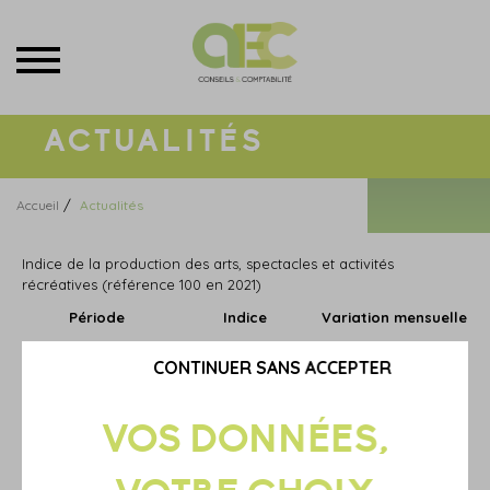
Menu
ACTUALITÉS
/
Accueil
Actualités
Indice de la production des arts, spectacles et activités
récréatives (référence 100 en 2021)
Période
Indice
Variation mensuelle
Janvier 2025
173,1
+ 0,2 %
CONTINUER SANS ACCEPTER
Février 2025
177,8
+ 2,3 %
Mars 2025
172,9
- 3,1 %
Avril 2025
178,0
+ 3,2 %
Mai 2025
175,8
- 1,8 %