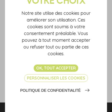
Juin 2025
179,5
+ 1,8 %
Notre site utilise des cookies pour
Juillet 2025
175,2
- 2,4 %
améliorer son utilisation. Ces
Août 2025
177,2
+ 0,5 %
cookies sont soumis à votre
Septembre 2025
175,7
- 1,5 %
consentement préalable. Vous
Octobre 2025
176,7
+ 0,2 %
pouvez à tout moment accepter
Novembre 2025
168,6
- 3,4 %
ou refuser tout ou partie de ces
cookies.
Décembre 2025
177,5
+ 4,2 %
OK, TOUT ACCEPTER
Source :
PERSONNALISER LES COOKIES
Indice de production dans les services – Décembre 2025
(insee.fr)
POLITIQUE DE CONFIDENTIALITÉ
RETOUR