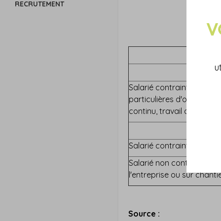
RECRUTEMENT
u
Salarié contraint de prend
particulières d'organisatio
continu, travail de nuit, t
Salarié contraint de pre
Salarié non contraint de 
l'entreprise ou sur chanti
Source :