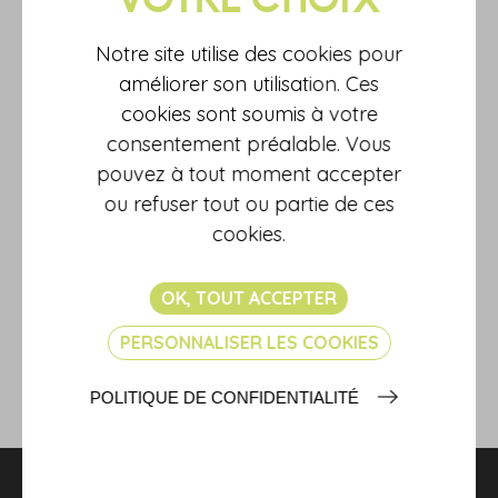
Supérieure à 181 917 €
45 %
Notre site utilise des cookies pour
Pour le calcul de l'impôt sur le revenu, il faut appliquer la
améliorer son utilisation. Ces
méthode suivante :
cookies sont soumis à votre
le revenu net imposable est divisé par le nombre de parts
consentement préalable. Vous
correspondant au quotient familial dont vous bénéficiez ;
vous appliquez le barème précité au chiffre obtenu (en
pouvez à tout moment accepter
recourant au taux correspondant) ;
ou refuser tout ou partie de ces
vous multipliez le résultat obtenu par le nombre de parts
cookies.
pour obtenir le montant total de votre impôt brut.
Source :
OK, TOUT ACCEPTER
Loi de finances pour 2026 du 19 février 2026, n° 2026-
103 (article 4)
PERSONNALISER LES COOKIES
POLITIQUE DE CONFIDENTIALITÉ
RETOUR